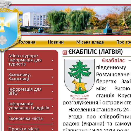
Головна
Новини
Міська влада
Про г
ЄКАБПІЛС (ЛАТВІЯ)
Місто-курорт:
інформація для
Єкабпілс
— 
туристів
південному 
Розташоване 
Захиснику,
Захисниці
берегах Зах
між Ригою 
Інформація для
ВПО
станція Крус
натисніть для
збільшення
розгалуження і острови с
Інформація
управлінь і відділів
Населення становить 24 
Угода про співробітн
Економіка міста
радою (Україна) та самоуп
Проєкти міста