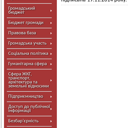
підписана 19.11.2014 року.
Громадський
бюджет
Бюджет громади
Правова база
Громадська участь
Соціальна політика
Гуманітарна сфера
Сфера ЖКГ,
транспорт,
архітектура та
земельні відносини
Підприємництво
Доступ до публічної
інформації
Безбар’єрність