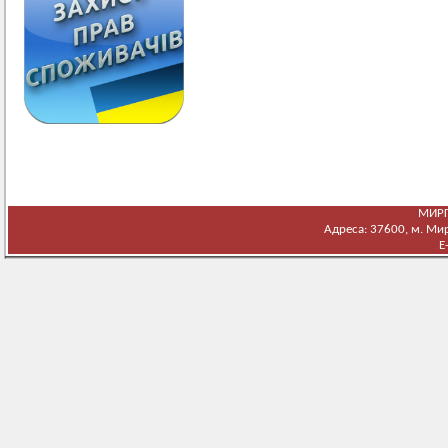
МИРГ
Адреса: 37600, м. Мирг
E