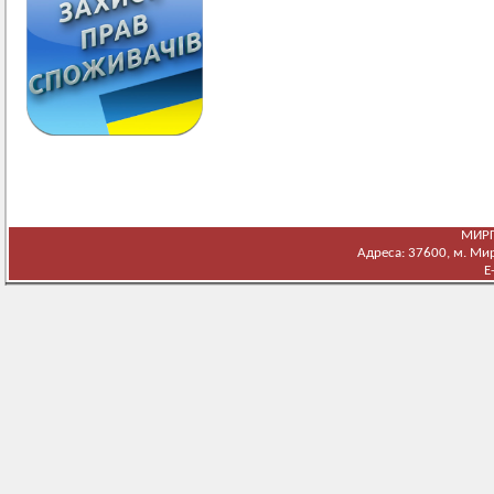
МИРГ
Адреса: 37600, м. Мирг
E