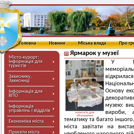
Головна
Новини
Міська влада
Про г
Ярмарок у музеї
Місто-курорт:
інформація для
У Мир
туристів
меморіал
відкрил
Захиснику,
Захисниці
Націонал
Основу екс
Інформація для
ВПО
декоратив
музею: виш
Інформація
управлінь і відділів
вироби, а
натисніть для
збільшення
тематику та багато іншого
Економіка міста
міста завітати на виста
Проєкти міста