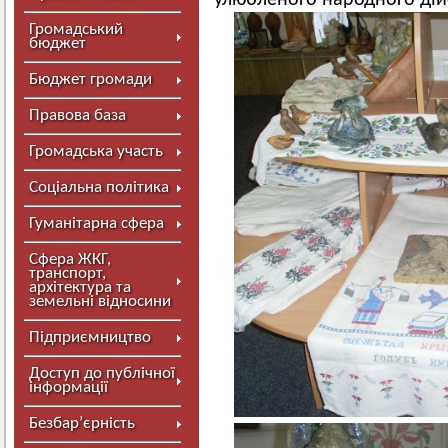
улюбленого народного дій
Громадський
бюджет
Бюджет громади
Правова база
Громадська участь
Соціальна політика
Гуманітарна сфера
Сфера ЖКГ,
транспорт,
архітектура та
земельні відносини
Підприємництво
Доступ до публічної
інформації
Безбар’єрність