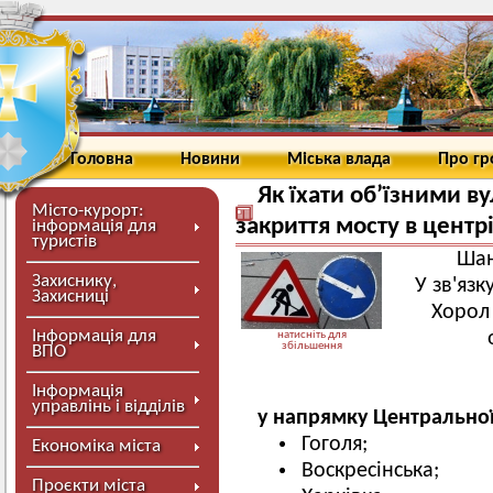
Головна
Новини
Міська влада
Про г
Як їхати об’їзними 
Місто-курорт:
закриття мосту в центрі
інформація для
туристів
Шан
Захиснику,
У зв'язк
Захисниці
Хорол 
Інформація для
натисніть для
збільшення
ВПО
Інформація
управлінь і відділів
у напрямку Центральної
Гоголя;
Економіка міста
Воскресінська;
Проєкти міста