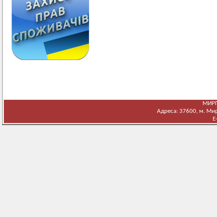
МИРГ
Адреса: 37600, м. Мирг
E