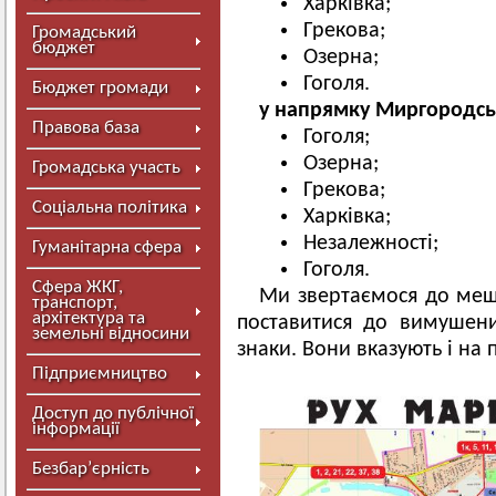
Харківка;
Грекова;
Громадський
бюджет
Озерна;
Гоголя.
Бюджет громади
у напрямку Миргородсь
Правова база
Гоголя;
Озерна;
Громадська участь
Грекова;
Соціальна політика
Харківка;
Незалежності;
Гуманітарна сфера
Гоголя.
Сфера ЖКГ,
Ми звертаємося до мешк
транспорт,
архітектура та
поставитися до вимушен
земельні відносини
знаки. Вони вказують і на п
Підприємництво
Доступ до публічної
інформації
Безбар’єрність