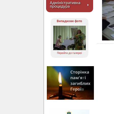
Адміністративна
процедура
Випадкове фото
Перейти до галереї