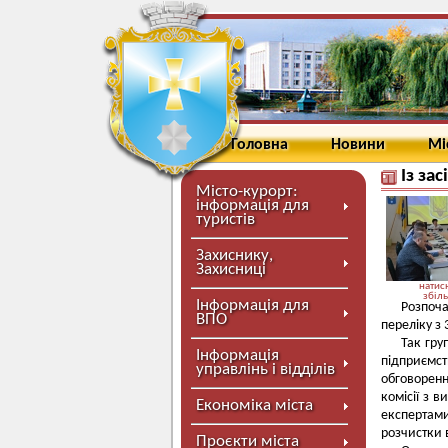
Головна
Новини
Мі
Із за
Місто-курорт:
інформація для
туристів
Захиснику,
Захисниці
натисн
збіл
Інформація для
Розпоч
ВПО
переліку з
Так гру
Інформація
підприємс
управлінь і відділів
обговоренн
комісії з 
Економіка міста
експертами
розчистки в
Проєкти міста