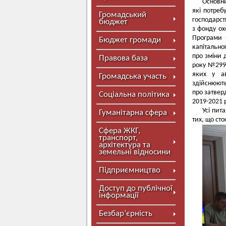
Основни
які потреб
Громадський
господарст
бюджет
з фонду ох
Програми 
Бюджет громади
капітально
про зміни 
Правова база
року №299 
яких у ав
Громадська участь
здійснюють
про затвер
Соціальна політика
2019-2021 
Усі пит
Гуманітарна сфера
тих, що ст
Сфера ЖКГ,
транспорт,
архітектура та
земельні відносини
Підприємництво
Доступ до публічної
інформації
Безбар’єрність