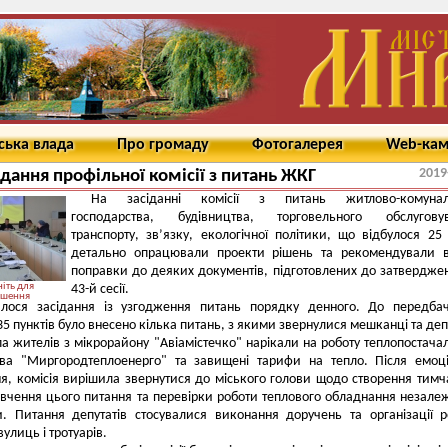
ська влада
Про громаду
Фотогалерея
Web-ка
2019
сідання профільної комісії з питань ЖКГ
На засіданні комісії з питань житлово-комунал
господарства, будівництва, торговельного обслуговув
транспорту, зв’язку, екологічної політики, що відбулося 25 
детально опрацювали проекти рішень та рекомендували в
поправки до деяких документів, підготовлених до затвердже
іть для
43-й сесії.
ьшення
алося засідання із узгодження питань порядку денного. До передба
 35 пунктів було внесено кілька питань, з якими звернулися мешканці та деп
па жителів з мікрорайону "Авіамістечко" нарікали на роботу теплопостача
тва "Миргородтеплоенерго" та завищені тарифи на тепло. Після емоц
я, комісія вирішила звернутися до міського голови щодо створення тимч
вивчення цього питання та перевірки роботи теплового обладнання незал
. Питання депутатів стосувалися виконання доручень та організації р
улиць і тротуарів.