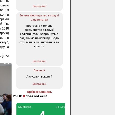
шення,
тового
Докладніше
ування
дження
Зелене фермерство в галузі
ограми
садівництва
й рік,
Програма «Зелене
я 2018
фермерство в галузі
проїзд
садівництва»: запрошуємо
вання
садівників на вебінар щодо
отримання фінансування та
жету",
грантів
тру на
ції по
.
Докладніше
Вакансії
Актуальні вакансії
Докладніше
Архів оголошень
Poll ID
0
does not exist.