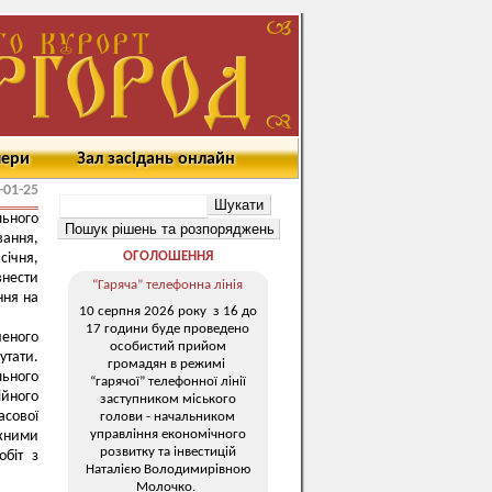
мери
Зал засідань онлайн
-01-25
ьного
ання,
ОГОЛОШЕННЯ
січня,
нести
“Гаряча” телефонна лінія
ння на
10 серпня 2026 року з 16 до
17 години буде проведено
ченого
особистий прийом
утати.
громадян в режимі
льного
“гарячої” телефонної лінії
ійного
заступником міського
асової
голови - начальником
управління економічного
ежними
розвитку та інвестицій
обіт з
Наталією Володимирівною
Молочко.