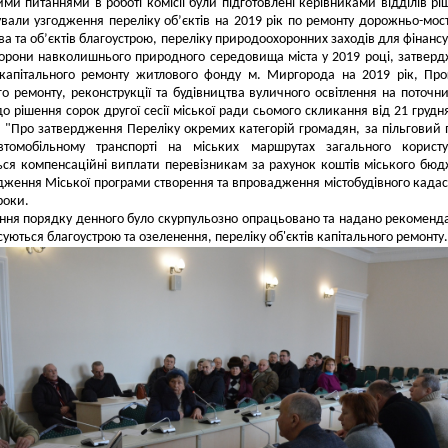
ми питаннями в роботі комісії були підготовлені керівниками відділів рі
ували узгодження переліку об’єктів на 2019 рік по ремонту дорожньо-мос
ва та об’єктів благоустрою, переліку природоохоронних заходів для фінанс
орони навколишнього природного середовища міста у 2019 році, затвер
капітального ремонту житлового фонду м. Миргорода на 2019 рік, Пр
го ремонту, реконструкції та будівництва вуличного освітлення на поточни
до рішення сорок другої сесії міської ради сьомого скликання від 21 грудн
"Про затвердження Переліку окремих категорій громадян, за пільговий 
томобільному транспорті на міських маршрутах загального користу
ся компенсаційні виплати перевізникам за рахунок коштів міського бюд
дження Міської програми створення та впровадження містобудівного кадас
роки.
ання порядку денного було скурпульозно опрацьовано та надано рекоменда
осуються благоустрою та озеленення, переліку об'єктів капітального ремонту