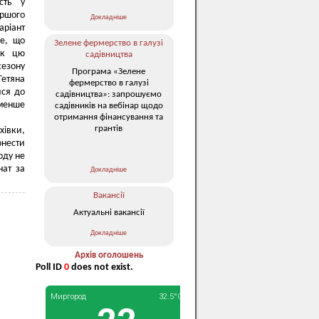
сть у
ершого
Докладніше
аріант
ше, що
Зелене фермерство в галузі
нак цю
садівництва
сезону
Програма «Зелене
Тетяна
фермерство в галузі
ися до
садівництва»: запрошуємо
 менше
садівників на вебінар щодо
отримання фінансування та
грантів
хівки,
онести
оду не
нат за
Докладніше
Вакансії
Актуальні вакансії
Докладніше
Архів оголошень
Poll ID
0
does not exist.