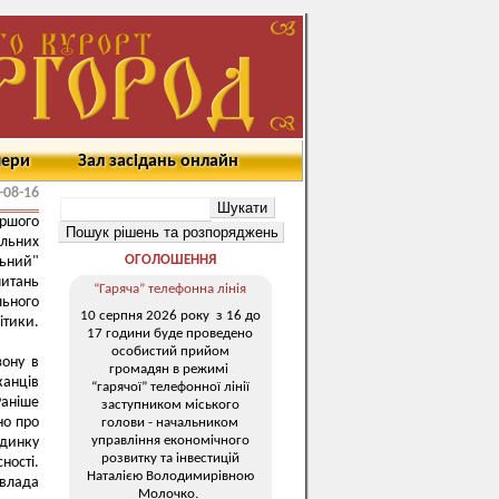
мери
Зал засідань онлайн
-08-16
ршого
альних
ОГОЛОШЕННЯ
ьний"
питань
“Гаряча” телефонна лінія
льного
10 серпня 2026 року з 16 до
тики.
17 години буде проведено
особистий прийом
зону в
громадян в режимі
канців
“гарячої” телефонної лінії
Раніше
заступником міського
но про
голови - начальником
управління економічного
удинку
розвитку та інвестицій
ності.
Наталією Володимирівною
влада
Молочко.