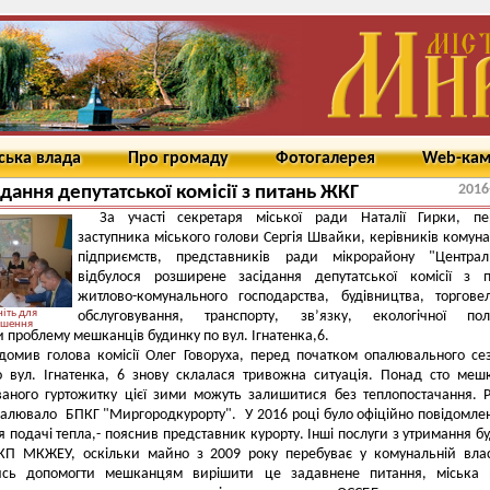
ська влада
Про громаду
Фотогалерея
Web-ка
2016
сідання депутатської комісії з питань ЖКГ
За участі секретаря міської ради Наталії Гирки, пе
заступника міського голови Сергія Швайки, керівників комун
підприємств, представників ради мікрорайону "Централ
відбулося розширене засідання депутатської комісії з 
житлово-комунального господарства, будівництва, торгове
іть для
обслуговування, транспорту, зв’язку, екологічної полі
ьшення
 проблему мешканців будинку по вул. Ігнатенка,6.
домив голова комісії Олег Говоруха, перед початком опалювального се
о вул. Ігнатенка, 6 знову склалася тривожна ситуація. Понад сто меш
ваного гуртожитку цієї зими можуть залишитися без теплопостачання. 
алювало БПКГ "Миргородкурорту". У 2016 році було офіційно повідомле
 подачі тепла,- пояснив представник курорту. Інші послуги з утримання б
КП МКЖЕУ, оскільки майно з 2009 року перебуває у комунальній влас
сь допомогти мешканцям вирішити це задавнене питання, міська 