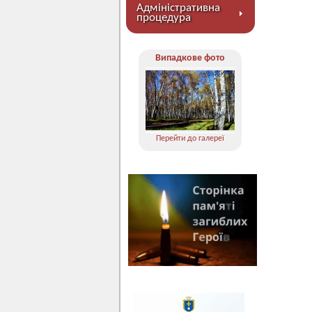
Адміністративна
процедура
Випадкове фото
Перейти до галереї