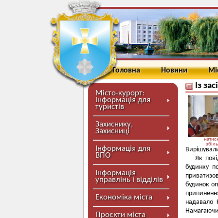
Головна
Новини
Мі
Із за
Місто-курорт:
інформація для
туристів
Захиснику,
Захисниці
натисн
збіл
Інформація для
Вирішували
ВПО
Як пові
будинку п
Інформація
приватизо
управлінь і відділів
будинок оп
припинення
Економіка міста
надавало 
Намагаючи
Проєкти міста