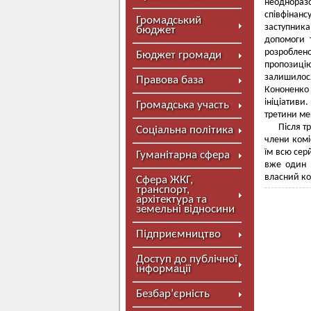
неоднораз
співфінан
Громадський
заступник
бюджет
допомоги т
розроблен
Бюджет громади
пропозицію
залишилося
Правова база
Кононенко 
ініціативи
Громадська участь
третини ме
Після т
Соціальна політика
члени комі
їм всю сер
Гуманітарна сфера
вже один р
власний ко
Сфера ЖКГ,
транспорт,
архітектура та
земельні відносини
Підприємництво
Доступ до публічної
інформації
Безбар’єрність