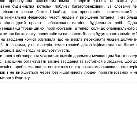
ово пропонувала власникам кімнат створити ОССББ та взяти уча
суванні будівництва котельні поблизу багатоповерхівки. За словами п
а міського голови Сергія Швайки, така пропозиція - оптимальний в
а мінімальної фінансової участі людей у вирішенні питання. Тим біль
о відповідний проект і обраховано вартість будівельних робіт. Од
 мешканці "традиційно" проігнорували, а тепер, коли до опалювального 
 не так багато часу, знову забили на сполох. Голова будинкового комітету 
на засіданні комісії розповіла, що не змогла переконати людей долучит
. За її словами, у пенсіонерів немає грошей для співфінансування. Лише
шканців дали згоду на дольову участь.
ривалого обговорення можливих шляхів допомоги мешканцям багатоповер
сії вирішили організувати виїзне засідання та зустрітися з людьми, щоб д
йозність проблеми, яка загострюється перед початком опалювального пері
ік і не вирішується через безініціативність людей приватизованих кім
мфорт у будинку.