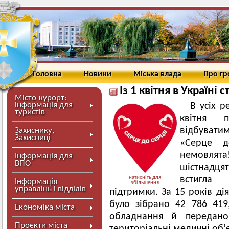
Головна
Новини
Міська влада
Про г
Із 1 квітня в Україні
Місто-курорт:
інформація для
В усіх р
туристів
квітня
відбувати
Захиснику,
Захисниці
«Серце д
немовля
Інформація для
ВПО
шістнадця
натисніть для
встигла 
Інформація
збільшення
управлінь і відділів
підтримки. За 15 років ді
було зібрано 42 786 419
Економіка міста
обладнання й передано
Проєкти міста