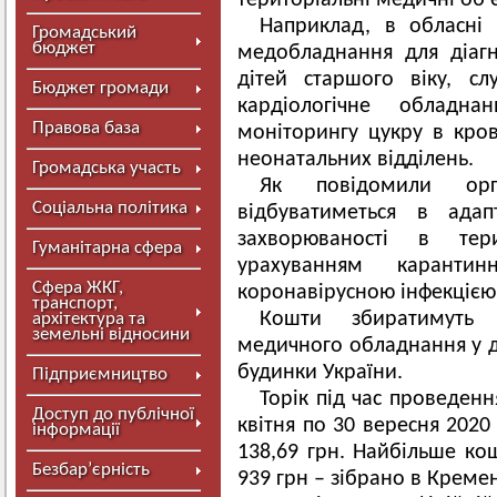
територіальні медичні об’
Наприклад, в обласні 
Громадський
бюджет
медобладнання для діаг
дітей старшого віку, сл
Бюджет громади
кардіологічне обладна
Правова база
моніторингу цукру в кров
неонатальних відділень.
Громадська участь
Як повідомили орг
Соціальна політика
відбуватиметься в ада
захворюваності в тер
Гуманітарна сфера
урахуванням каранти
Сфера ЖКГ,
коронавірусною інфекцією
транспорт,
Кошти збиратимуть 
архітектура та
земельні відносини
медичного обладнання у ди
будинки України.
Підприємництво
Торік під час проведення
Доступ до публічної
квітня по 30 вересня 2020
інформації
138,69 грн. Найбільше кош
Безбар’єрність
939 грн – зібрано в Кремен