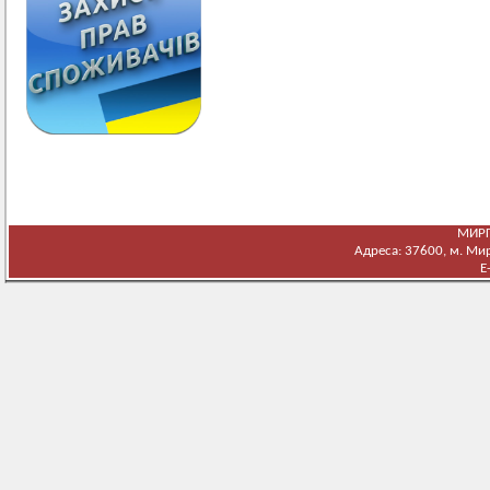
МИРГ
Адреса: 37600, м. Мирг
E