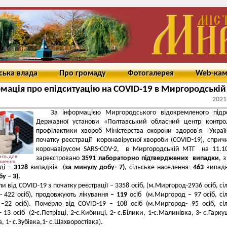
ська влада
Про громаду
Фотогалерея
Web-ка
мація про епідситуацію на COVID-19 в Миргородській
2021
За інформацією Миргородського відокремленого підро
Державної установи «Полтавський обласний центр контро
профілактики хвороб Міністерства охорони здоров'я Украї
початку реєстрації коронавірусної хвороби (COVID-19), сприч
коронавірусом SARS-COV-2, в Миргородській МТГ на 11.1
іть для
зареєстровано
35
91 лабораторно підтверджених випадки
, 
ьшення
ді –
3128
випадків (
за минулу добу-
7)
, сільське населення-
463
випадк
бу –
3).
 від COVID-19 з початку реєстрації – 3358 осіб, (м.Миргород-2936 осіб, сі
- 422 осіб), продовжують лікування
– 119
осіб (м.Миргород – 97 осіб, сі
–22 осіб). Померло від COVID-19 – 108 осіб (м.Миргород- 95 осіб, сі
 13 осіб (2-с.Петрівці, 2-с.Кибинці, 2- с.Білики, 1-с.Малинівка, 3- с.Гарку
а, 1- с.Зубівка,1- с.Шахворостівка).