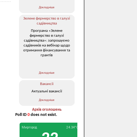
Докладніше
Зелене фермерство в галузі
садівництва
Програма «Зелене
фермерство в галузі
садівництва»: запрошуємо
садівників на вебінар щодо
отримання фінансування та
грантів
Докладніше
Вакансії
Актуальні вакансії
Докладніше
Архів оголошень
Poll ID
0
does not exist.