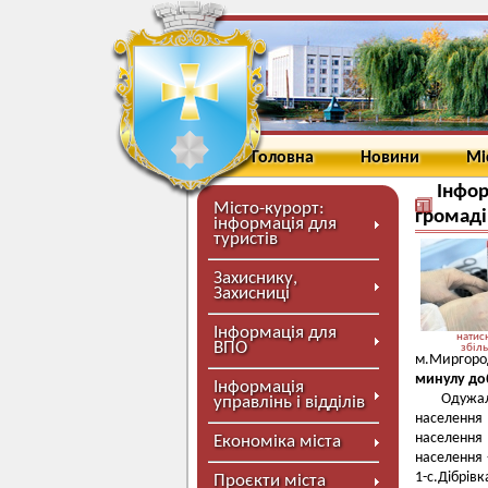
Головна
Новини
Мі
Інфор
Місто-курорт:
громаді
інформація для
туристів
Захиснику,
Захисниці
Інформація для
натисн
ВПО
збіл
м.Миргоро
минулу до
Інформація
Одужали
управлінь і відділів
населення 
населення 
Економіка міста
населення -
1-с.Дібрівк
Проєкти міста