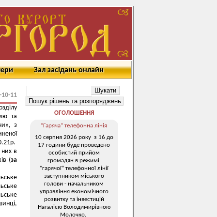
мери
Зал засідань онлайн
-10-11
зділу
ОГОЛОШЕННЯ
лю та
ни», з
“Гаряча” телефонна лінія
иненої
10 серпня 2026 року з 16 до
0.21р.
17 години буде проведено
з них в
особистий прийом
ів (
за
громадян в режимі
“гарячої” телефонної лінії
заступником міського
льське
голови - начальником
льське
управління економічного
льське
розвитку та інвестицій
шинці,
Наталією Володимирівною
Молочко.