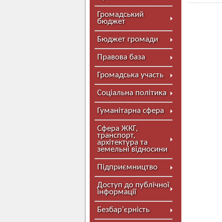
Громадський
бюджет
Бюджет громади
Правова база
Громадська участь
Соціальна політика
Гуманітарна сфера
Сфера ЖКГ,
транспорт,
архітектура та
земельні відносини
Підприємництво
Доступ до публічної
інформації
Безбар’єрність