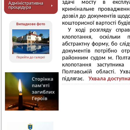
здачі мосту в експлуа
Адміністративна
процедура
кримінальне провадженн
дозвіл до документів щод
кошторисної вартості буді
Випадкове фото
У ході розгляду спра
клопотання, оскільки 
абстрактну форму, бо слід
документів потрібно от
районним судом м. Полта
Перейти до галереї
клопотання заступника
Полтавській області. У
підлягає.
Ухвала
доступна