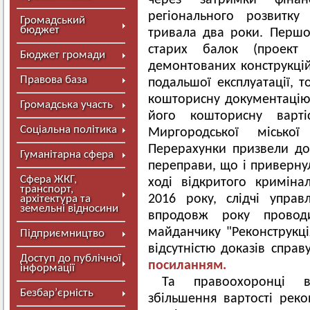
через затримки фіна
регіонального розвитку
Громадський
бюджет
тривала два роки. Першо
старих балок (проект
Бюджет громади
демонтованих конструкцій
Правова база
подальшої експлуатації, 
кошторисну документацію 
Громадська участь
його кошторисну варті
Соціальна політика
Миргородської міськ
Перерахунки призвели до 
Гуманітарна сфера
переправи, що і приверну
Сфера ЖКГ,
ході відкритого кримін
транспорт,
2016 року, слідчі управ
архітектура та
земельні відносини
впродовж року провод
майданчику "Реконструкці
Підприємництво
відсутністю доказів справ
Доступ до публічної
посиланням.
інформації
Та правоохоронці в
Безбар’єрність
збільшення вартості рекон