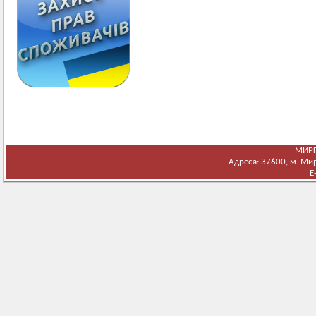
МИРГ
Адреса: 37600, м. Мирг
E