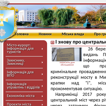
Головна
Новини
Міська влада
Про г
І знову про централь
Місто-курорт:
інформація для
26 бере
туристів
видань П
інформаці
Захиснику,
натисніть для
Захисниці
збільшення
що прав
кримінальне провадженн
Інформація для
ВПО
реконструкції мосту в Ми
крапки над "і", міс
Інформація
управлінь і відділів
прокоментував ситуацію.
Наприкінці 2017 рок
Економіка міста
центральний міст через рі
Проєкти міста