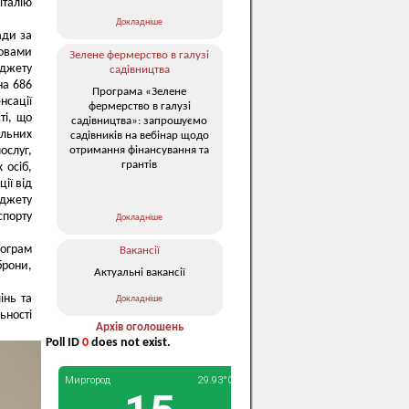
італію
Докладніше
ади за
овами
Зелене фермерство в галузі
юджету
садівництва
на 686
Програма «Зелене
нсації
фермерство в галузі
ті, що
садівництва»: запрошуємо
альних
садівників на вебінар щодо
отримання фінансування та
ослуг,
грантів
 осіб,
ії від
джету
спорту
Докладніше
рограм
Вакансії
брони,
Актуальні вакансії
інь та
Докладніше
ьності
Архів оголошень
Poll ID
0
does not exist.