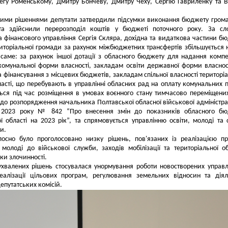
егу Роменському, Дмитру Бончеву, Дмитру Чеху, Сергію Гавриленку та В
ними рішеннями депутати затвердили підсумки виконання бюджету гром
та здійснили перерозподіл коштів у бюджеті поточного року. За сл
 фінансового управління Сергія Скляра, дохідна та видаткова частини б
риторіальної громади за рахунок міжбюджетних трансфертів збільшується 
 саме: за рахунок іншої дотації з обласного бюджету для надання компе
омунальної форми власності, закладам освіти державної форми власнос
а фінансування з місцевих бюджетів, закладам спільної власності територі
асті, що перебувають в управлінні обласних рад на оплату комунальних п
ся під час розміщення в умовах воєнного стану тимчасово переміщених
 до розпорядження начальника Полтавської обласної військової адміністрац
 2023 року № 842 “Про внесення змін до показників обласного бю
ї області на 2023 рік”, та спрямовується управлінню освіти, молоді та 
и.
лосно було проголосовано низку рішень, пов'язаних із реалізацією п
 молоді до військової служби, заходів мобілізації та територіальної о
ки злочинності.
хвалених рішень стосувалася унормування роботи новостворених управл
реалізації цільових програм, регулювання земельних відносин та діял
депутатських комісій.