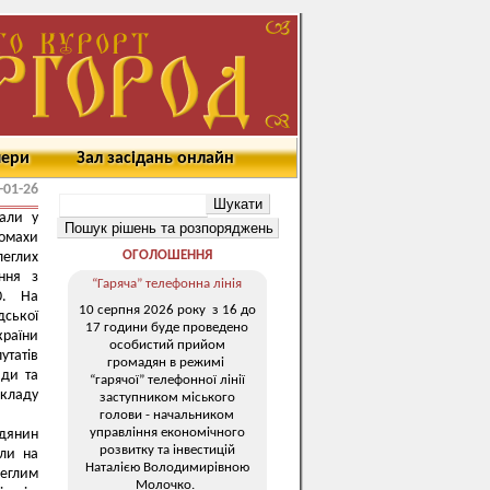
мери
Зал засідань онлайн
-01-26
али у
ломахи
ОГОЛОШЕННЯ
леглих
ення з
“Гаряча” телефонна лінія
50. На
10 серпня 2026 року з 16 до
дської
17 години буде проведено
країни
особистий прийом
утатів
громадян в режимі
ади та
“гарячої” телефонної лінії
складу
заступником міського
голови - начальником
управління економічного
дянин
розвитку та інвестицій
ули на
Наталією Володимирівною
леглим
Молочко.