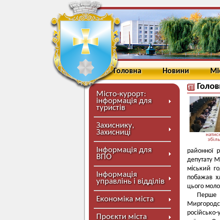
Головна
Новини
Мі
Голов
Місто-курорт:
інформація для
туристів
Захиснику,
Захисниці
натисн
збіл
Інформація для
районної 
ВПО
депутату М
міський г
Інформація
побажав хл
управлінь і відділів
цього моло
Перше 
Економіка міста
Миргородсь
російсько-
Проєкти міста