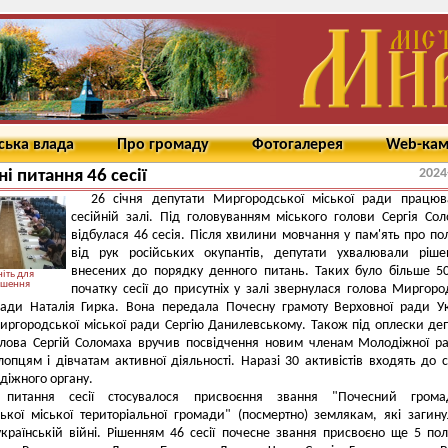
ська влада
Про громаду
Фотогалерея
Web-ка
2024
ні питання 46 сесії
26 січня депутати Миргородської міської ради працюв
сесійній залі. Під головуванням міського голови Сергія Со
відбулася 46 сесія. Після хвилини мовчання у пам'ять про по
від рук російських окупантів, депутати ухвалювали ріш
внесених до порядку денного питань. Таких було більше 
іть для
ьшення
початку сесії до присутніх у залі звернулася голова Миргоро
ради Наталія Гирка. Вона передала Почесну грамоту Верховної ради У
иргородської міської ради Сергію Данилевському. Також під оплески деп
олова Сергій Соломаха вручив посвідчення новим членам Молодіжної р
опцям і дівчатам активної діяльності. Наразі 30 активістів входять до 
діжного органу.
питання сесії стосувалося присвоєння звання "Почесний грома
кої міської територіальної громади" (посмертно) землякам, які загин
українській війні. Рішенням 46 сесії почесне звання присвоєно ще 5 по