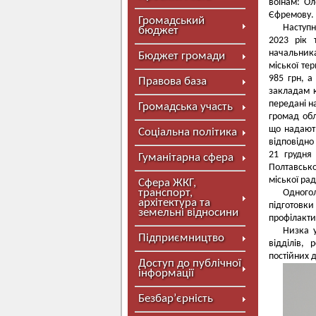
воїнам: Ол
Єфремову.
Громадський
Наступ
бюджет
2023 рік 
начальника
Бюджет громади
міської те
985 грн, а
Правова база
закладам к
передані н
Громадська участь
громад обл
що надають
Соціальна політика
відповідно
21 грудня
Гуманітарна сфера
Полтавсько
міської рад
Сфера ЖКГ,
транспорт,
Одного
архітектура та
підготовки
земельні відносини
профілакти
Низка у
Підприємництво
відділів, 
постійних 
Доступ до публічної
інформації
Безбар’єрність