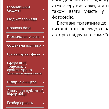
поглядом на світ. Відві
атмосферу виставки, а й п
Громадський
бюджет
також взяти участь у 
фотосесію.
Бюджет громади
Виставка триватиме до 
Правова база
вихідні, тож це чудова н
авторів і відчути те саме "с
Громадська участь
Соціальна політика
Гуманітарна сфера
Сфера ЖКГ,
транспорт,
архітектура та
земельні відносини
Підприємництво
Доступ до публічної
інформації
Безбар’єрність