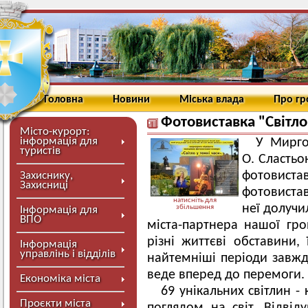
Головна
Новини
Міська влада
Про г
Фотовиставка "Світло
Місто-курорт:
інформація для
У Мирго
туристів
О. Сластьо
фотовистав
Захиснику,
Захисниці
фотовистав
натисніть для
неї долучи
збільшення
Інформація для
ВПО
міста-партнера нашої гро
різні життєві обставини, 
Інформація
управлінь і відділів
найтемніші періоди завжди
веде вперед до перемоги.
Економіка міста
69 унікальних світлин -
Проєкти міста