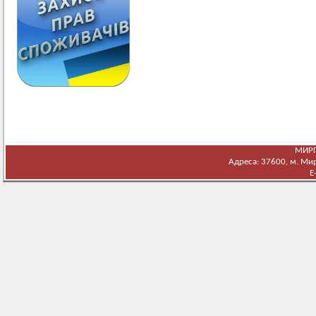
МИРГ
Адреса: 37600, м. Мирг
E