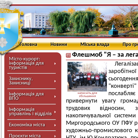
Головна
Новини
Міська влада
Про г
Флешмоб "Я – за лега
Місто-курорт:
інформація для
Легалі
туристів
заробіт
сьогоден
Захиснику,
Захисниці
"конверт
послабляє 
Інформація для
натисніть для
збільшення
ВПО
привернути увагу грома
трудових відносин, 
Інформація
управлінь і відділів
накопичувальної системи 
Миргородського ОУ ПФУ р
Економіка міста
художньо-промислового к
Проєкти міста