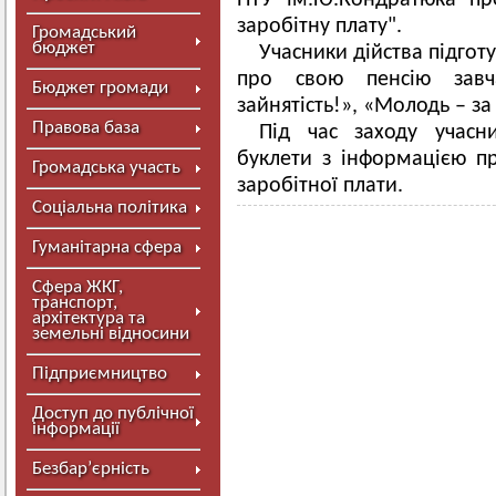
НТУ ім.Ю.Кондратюка пр
заробітну плату".
Громадський
бюджет
Учасники дійства підгот
про свою пенсію завч
Бюджет громади
зайнятість!», «Молодь – за
Правова база
Під час заходу учасн
буклети з інформацією п
Громадська участь
заробітної плати.
Соціальна політика
Гуманітарна сфера
Сфера ЖКГ,
транспорт,
архітектура та
земельні відносини
Підприємництво
Доступ до публічної
інформації
Безбар’єрність