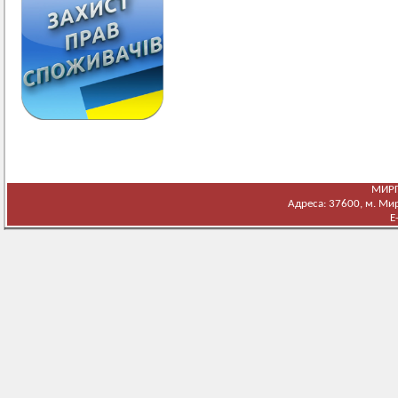
МИРГ
Адреса: 37600, м. Мирг
E