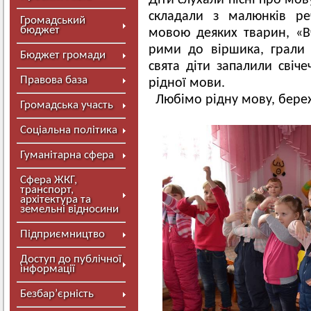
Діти слухали пісні про мов
складали з малюнків ре
Громадський
бюджет
мовою деяких тварин, «В
рими до віршика, грали 
Бюджет громади
свята діти запалили свіче
Правова база
рідної мови.
Любімо рідну мову, береж
Громадська участь
Соціальна політика
Гуманітарна сфера
Сфера ЖКГ,
транспорт,
архітектура та
земельні відносини
Підприємництво
Доступ до публічної
інформації
Безбар’єрність