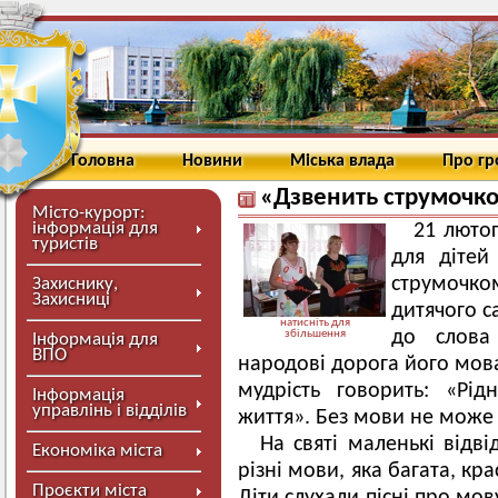
Головна
Новини
Міська влада
Про г
«Дзвенить струмочко
Місто-курорт:
інформація для
21 лютог
туристів
для дітей
струмочко
Захиснику,
Захисниці
дитячого с
натисніть для
до слова
збільшення
Інформація для
ВПО
народові дорога його мов
мудрість говорить: «Рі
Інформація
управлінь і відділів
життя». Без мови не може 
На святі маленькі відві
Економіка міста
різні мови, яка багата, кр
Проєкти міста