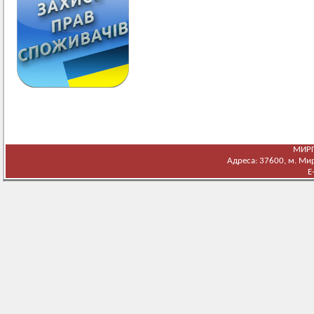
МИРГ
Адреса: 37600, м. Мирг
E