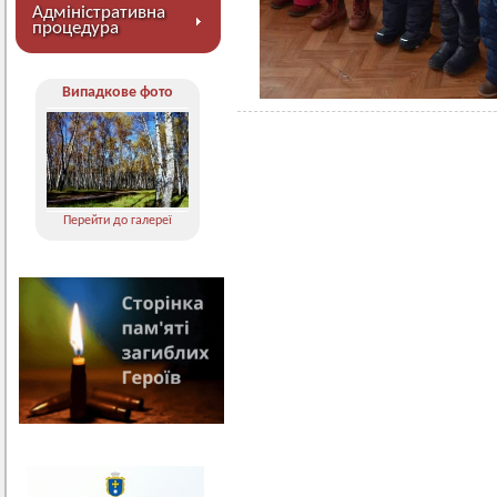
Адміністративна
процедура
Випадкове фото
Перейти до галереї