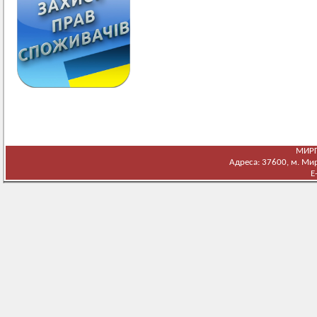
МИРГ
Адреса: 37600, м. Мирг
E