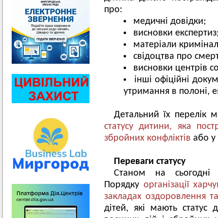
про:
медичні довідки;
висновки експертиз
матеріали криміна
свідоцтва про смерт
висновки центрів с
інші офіційні доку
утримання в полоні, 
Детальний їх перелік 
статусу дитини, яка пос
збройних конфліктів
або у 
Переваги статусу
Станом на сьогодні
Порядку
організації харч
закладах оздоровлення та
дітей, які мають статус 