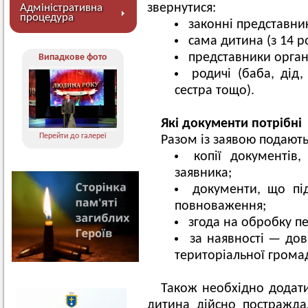
звернутися:
Адміністративна
процедура
законні представник
сама дитина (з 14 ро
представники органу
Випадкове фото
родичі (баба, дід,
сестра тощо).
Які документи потрібні
Перейти до галереї
Разом із заявою подають
копії документів
заявника;
документи, що пі
повноваження;
згода на обробку п
за наявності — дові
територіальної грома
Також необхідно додати
дитина дійсно постражда