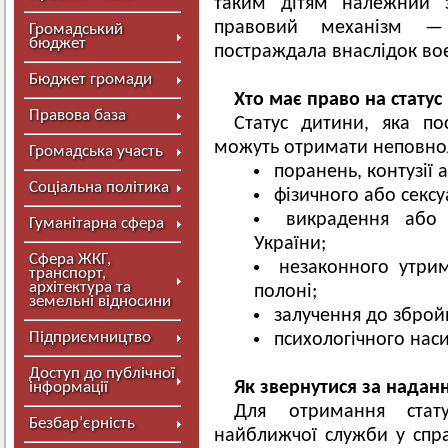
таким дітям належний з
правовий механізм —
Громадський
бюджет
постраждала внаслідок воє
Бюджет громади
Хто має право на статус
Правова база
Статус дитини, яка по
можуть отримати неповнолі
Громадська участь
поранень, контузії 
Соціальна політика
фізичного або сексу
викрадення або
Гуманітарна сфера
України;
Сфера ЖКГ,
незаконного утрим
транспорт,
архітектура та
полоні;
земельні відносини
залучення до збро
Підприємництво
психологічного наси
Доступ до публічної
Як звернутися за наданн
інформації
Для отримання стат
Безбар’єрність
найближчої служби у спра