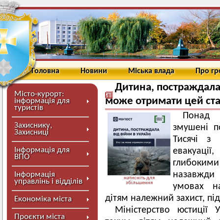
Головна
Новини
Міська влада
Про г
Дитина, постраждала в
Місто-курорт:
може отримати цей ста
інформація для
туристів
Понад 
Захиснику,
змушені п
Захисниці
Тисячі з 
Інформація для
евакуації
ВПО
глибоким
назавжди 
Інформація
натисніть для
управлінь і відділів
збільшення
умовах н
дітям належний захист, під
Економіка міста
Міністерство юстиції 
Проєкти міста