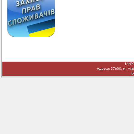
МИРГ
Адреса: 37600, м. Мирг
E