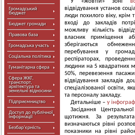
У «жовтій» зоні
в
відвідування установ соці
Громадський
бюджет
люди похилого віку, крім 
вході до закладів потр
Бюджет громади
можливу кількість відві
Правова база
власник приміщення або
зберігаються обмеже
Громадська участь
перебування у грома
Соціальна політика
респіраторах, проведен
людини на 5 квадратних ме
Гуманітарна сфера
50%, перевезення пасажи
Сфера ЖКГ,
відвідування закладів дош
транспорт,
архітектура та
спеціалізованої освіти, я
земельні відносини
та персоналу закладу.
Підприємництво
Детальніше –
у інфограф
Засідання Центрально
Доступ до публічної
щотижня. За результата
інформації
визначаються рівні розпо
Безбар’єрність
показники на рівні райо