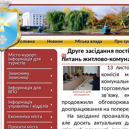
Головна
Новини
Міська влада
Про г
Друге засідання пості
Місто-курорт:
питань житлово-комуна
інформація для
туристів
13 лист
Захиснику,
комісія 
Захисниці
комунальн
Інформація для
торговель
ВПО
натисніть для
зв’язку, е
збільшення
продовжили обговорюва
Інформація
управлінь і відділів
доопрацювання на поперед
На засіданні проаналіз
Економіка міста
але досить актуальних д
Проєкти міста