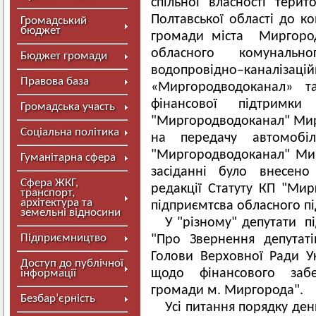
спільної власності терит
Полтавської області до ко
Громадський
бюджет
громади міста Миргород
обласного комунальн
Бюджет громади
водопровідно–кана
Правова база
«Миргородводоканал» 
фінансової підтримк
Громадська участь
"Миргородводоканал" Мирг
Соціальна політика
на передачу автомобі
"Миргородводоканал" Мир
Гуманітарна сфера
засіданні було внесено
Сфера ЖКГ,
редакції Статуту КП "Ми
транспорт,
архітектура та
підприємтсва обласного п
земельні відносини
У "різному" депутати п
Підприємництво
"Про Звернення депутат
Голови Верховної Ради Ук
Доступ до публічної
щодо фінансового забе
інформації
громади м. Миргорода".
Безбар’єрність
Усі питання порядку ден