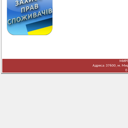
МИРГ
Адреса: 37600, м. Мирг
E