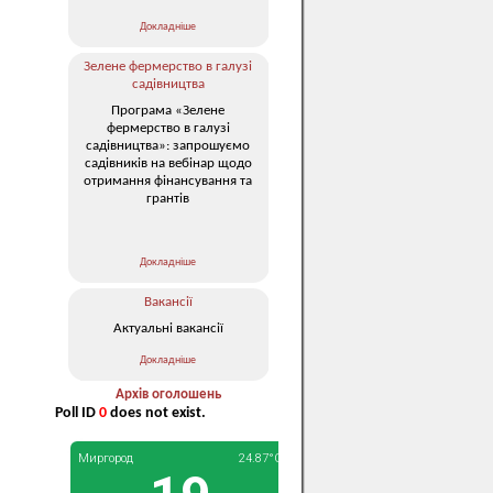
Докладніше
Зелене фермерство в галузі
садівництва
Програма «Зелене
фермерство в галузі
садівництва»: запрошуємо
садівників на вебінар щодо
отримання фінансування та
грантів
Докладніше
Вакансії
Актуальні вакансії
Докладніше
Архів оголошень
Poll ID
0
does not exist.