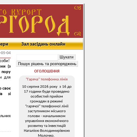
мери
Зал засідань онлайн
-05-04
особи!
ни (з
ОГОЛОШЕННЯ
 пору
и для
“Гаряча” телефонна лінія
10 серпня 2026 року з 16 до
о своє
17 години буде проведено
ів зі
особистий прийом
громадян в режимі
“гарячої” телефонної лінії
заступником міського
ельних
голови - начальником
управління економічного
розвитку та інвестицій
Наталією Володимирівною
Молочко.