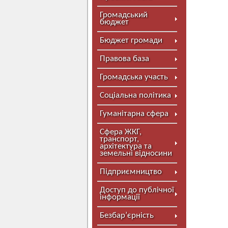
Громадський
бюджет
Бюджет громади
Правова база
Громадська участь
Соціальна політика
Гуманітарна сфера
Сфера ЖКГ,
транспорт,
архітектура та
земельні відносини
Підприємництво
Доступ до публічної
інформації
Безбар’єрність