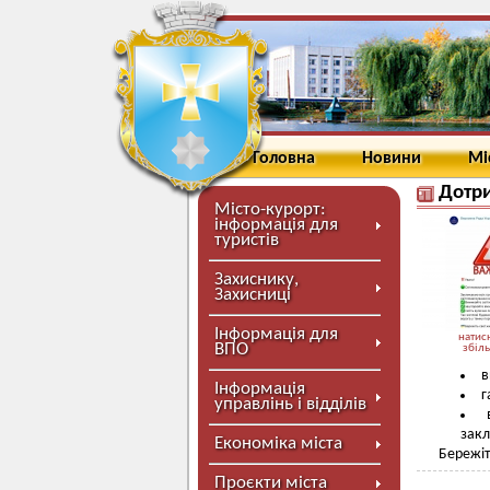
Головна
Новини
Мі
Дотри
Місто-курорт:
інформація для
туристів
Захиснику,
Захисниці
Інформація для
натисн
ВПО
збіл
в
Інформація
г
управлінь і відділів
закл
Економіка міста
Бережіт
Проєкти міста