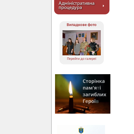
Адміністративна
процедура
Випадкове фото
Перейти до галереї