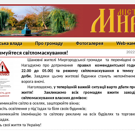
ська влада
Про громаду
Фотогалерея
Web-ка
2022
муйтеся світломаскування!
Шановні жителі Миргородської громади та переміщені 
Нагадуємо про дотримання
правил комендантської годи
22.00 до 05.00) та режиму світломаскування в темну
доби.
Завдяки цьому житлові будинки стануть непомітним
ворога вночі.
Наголошуємо,
у теперішній важкій ситуації варто дбати пр
життя!
Закликаємо всіх громадян вжити заход
іть для
ьшення
світломаскування власних домівок:
имикайте світло в оселях, зашторюйте вікна;
асіть освітлення у під’їздах та біля своїх будинків;
вимикайте ілюмінацію та світлову рекламу на всіх будівлях та торгов
адах.
ь свої життя та Україну!