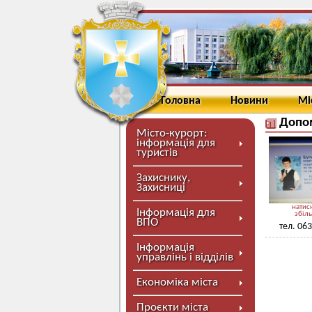
Головна
Новини
Мі
Допом
Місто-курорт:
інформація для
туристів
Захиснику,
Захисниці
натисн
Інформація для
збіл
ВПО
тел. 06
Інформація
управлінь і відділів
Економіка міста
Проєкти міста