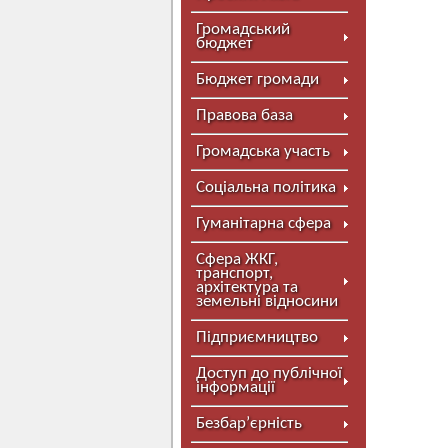
Громадський
бюджет
Бюджет громади
Правова база
Громадська участь
Соціальна політика
Гуманітарна сфера
Сфера ЖКГ,
транспорт,
архітектура та
земельні відносини
Підприємництво
Доступ до публічної
інформації
Безбар’єрність