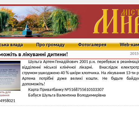
ська влада
Про громаду
Фотогалерея
Web-ка
2015
ожіть в лікуванні дитини!
Шульга Артем Генадійович 2001 р.н. перебуває в реанімац
відділенні міської клінічної лікарні. Внаслідок електро
струмом ушкоджено 40 % шкіри хлопчика. На лікування 13-ти р
Артема потрібні дуже великі кошти. Не будьте байду
допоможіть!
Карта Приватбанку №5168755610103307
іть для
Бабуся Шульга Валентина Володимирівна
ьшення
34958021