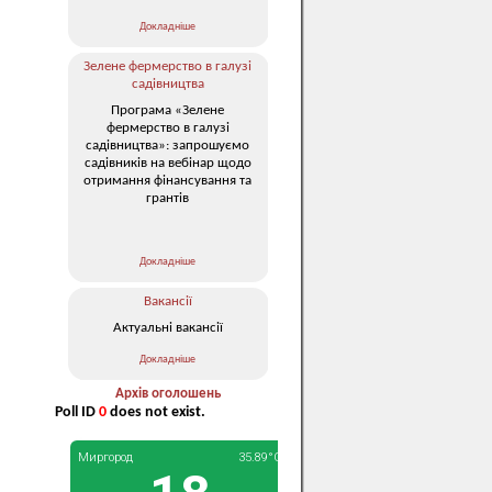
Докладніше
Зелене фермерство в галузі
садівництва
Програма «Зелене
фермерство в галузі
садівництва»: запрошуємо
садівників на вебінар щодо
отримання фінансування та
грантів
Докладніше
Вакансії
Актуальні вакансії
Докладніше
Архів оголошень
Poll ID
0
does not exist.