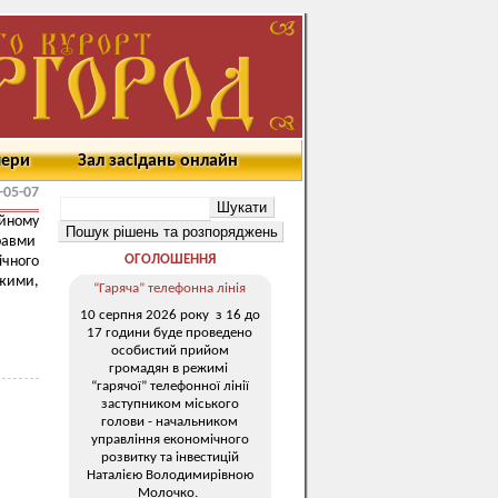
мери
Зал засідань онлайн
-05-07
ійному
травми
ОГОЛОШЕННЯ
ічного
жими,
“Гаряча” телефонна лінія
10 серпня 2026 року з 16 до
17 години буде проведено
особистий прийом
громадян в режимі
“гарячої” телефонної лінії
заступником міського
голови - начальником
управління економічного
розвитку та інвестицій
Наталією Володимирівною
Молочко.