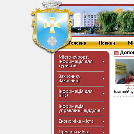
Головна
Новини
Мі
Допо
Місто-курорт:
інформація для
туристів
Захиснику,
Захисниці
натисн
збіл
Інформація для
благодійну
ВПО
Інформація
управлінь і відділів
Економіка міста
Проєкти міста