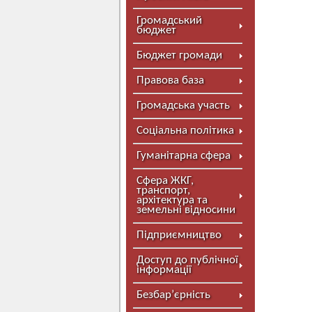
Громадський
бюджет
Бюджет громади
Правова база
Громадська участь
Соціальна політика
Гуманітарна сфера
Сфера ЖКГ,
транспорт,
архітектура та
земельні відносини
Підприємництво
Доступ до публічної
інформації
Безбар’єрність