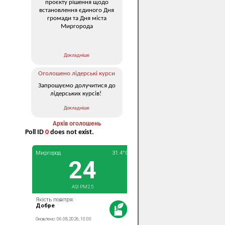
проєкту рішення щодо
встановлення єдиного Дня
громади та Дня міста
Миргорода
Докладніше
Оголошено лідерські курси
Запрошуємо долучитися до
лідерських курсів!
Докладніше
Архів оголошень
Poll ID
0
does not exist.