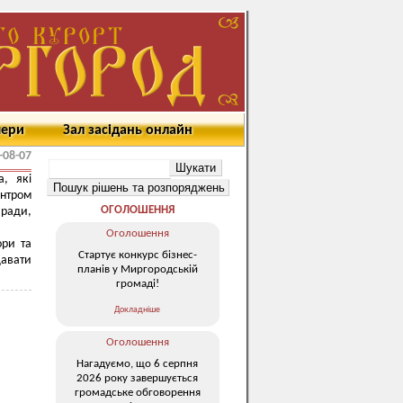
мери
Зал засідань онлайн
-08-07
, які
нтром
ОГОЛОШЕННЯ
ради,
Оголошення
ори та
Стартує конкурс бізнес-
давати
планів у Миргородській
громаді!
Докладніше
Оголошення
Нагадуємо, що 6 серпня
2026 року завершується
громадське обговорення