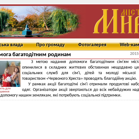
ська влада
Про громаду
Фотогалерея
Web-ка
2015
мога багатодітним родинам
З метою надання допомоги багатодітним сім'ям міста
опинилися в складних життєвих обставинах нещодавно це
соціальних служб для сім'ї, дітей та молоді міської 
товариством «Червоного Хреста» проводять благодійну акцію.
У рамках акції багатодітні сім'ї отримали продуктові наб
іть для
одяг. Організатори акції звертаються до всіх небайдужих на
ьшення
 допомогу нашим землякам, які потребують соціальної підтримки.