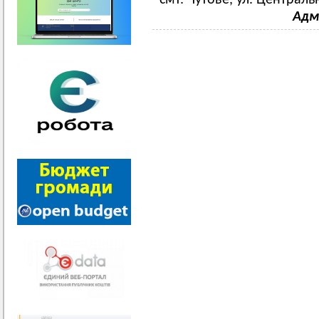
смт. Чутове, ул. Централь
Адм