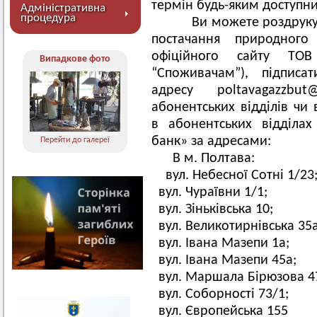
термін будь-яким доступн
Адміністративна
процедура
Ви можете роздрукува
постачання природног
офіційного сайту ТО
Випадкове фото
“Споживачам”), підписа
адресу
poltavagazzbut@
абонентських відділів чи 
в абонентських відділа
банк» за адресами:
Перейти до галереї
В м. Полтава:
вул. Небесної Сотні 1/23
вул. Чураївни 1/1;
вул. Зіньківська 10;
вул. Великотирнівська 35а
вул. Івана Мазепи 1а;
вул. Івана Мазепи 45а;
вул. Маршала Бірюзова 4
вул. Соборності 73/1;
вул. Європейська 155