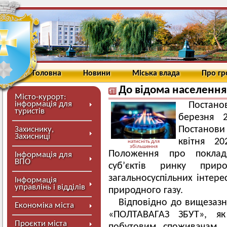
Головна
Новини
Міська влада
Про г
До відома населення
Місто-курорт:
інформація для
Постанов
туристів
березня 
Постанови 
Захиснику,
Захисниці
квітня 2
натисніть для
збільшення
Положення про покладе
Інформація для
ВПО
суб’єктів ринку прир
загальносуспільних інтере
Інформація
управлінь і відділів
природного газу.
Відповідно до вищезаз
Економіка міста
«ПОЛТАВАГАЗ ЗБУТ», як
Проєкти міста