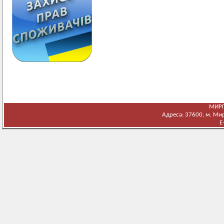
МИРГ
Адреса: 37600, м. Мирг
E