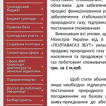
побутовим споживачам, 
обов’язків для забезпече
Громадський
бюджет
процесі функціонування р
забезпечення стабільност
Бюджет громади
природного газу, підтрим
Правова база
постачання споживачам.
Виконавши всі умови, щ
Громадська участь
Міністрів України від 
Соціальна політика
«ПОЛТАВАГАЗ ЗБУТ» уклал
продажу природного газу 
Гуманітарна сфера
населення та продовжує 
Сфера ЖКГ,
газ побутовим споживача
транспорт,
грн. за 1 м.куб.
архітектура та
земельні відносини
Щоб стати абоненто
Підприємництво
лише необхідно підписат
Доступ до публічної
постачання природног
інформації
погодженням на базову р
Безбар’єрність
заяву-приєднання до або