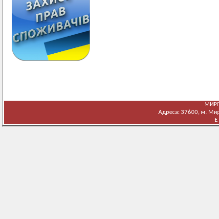
МИРГ
Адреса: 37600, м. Мирг
E