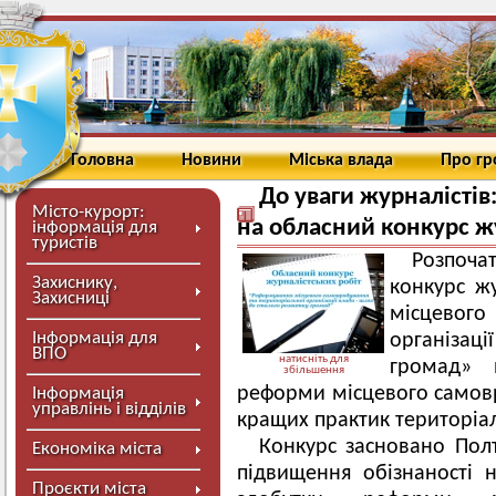
Головна
Новини
Міська влада
Про г
До уваги журналістів
Місто-курорт:
на обласний конкурс ж
інформація для
туристів
Розпоча
Захиснику,
конкурс ж
Захисниці
місцевого
Інформація для
організаці
ВПО
натисніть для
громад» 
збільшення
реформи місцевого самовр
Інформація
управлінь і відділів
кращих практик територіал
Конкурс засновано По
Економіка міста
підвищення обізнаності 
Проєкти міста