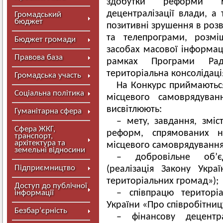
здобутки реформи м
децентралізації влади, а 
Громадський
бюджет
позитивні зрушення в розв
та телепрограми, розмі
Бюджет громади
засобах масової інформац
Правова база
рамках Програми Рад
територіальна консолідація
Громадська участь
На Конкурс приймаютьс
Соціальна політика
місцевого самоврядуван
висвітлюють:
Гуманітарна сфера
– мету, завдання, зміст
Сфера ЖКГ,
реформ, спрямованих н
транспорт,
архітектура та
місцевого самоврядування
земельні відносини
– добровільне об’є
Підприємництво
(реалізація Закону Укр
територіальних громад»);
Доступ до публічної
– співпрацю територі
інформації
України «Про співробітниц
Безбар’єрність
– фінансову децентр