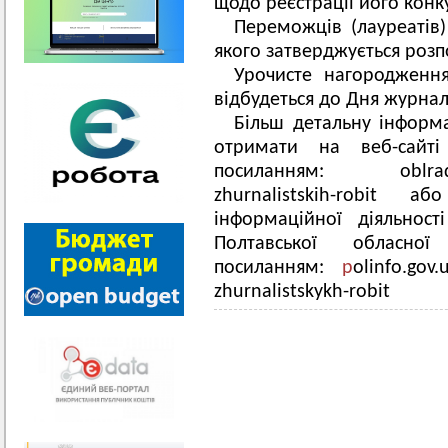
щодо реєстрації його конк
Переможців (лауреатів)
якого затверджується роз
Урочисте нагородження
відбудеться до Дня журналі
Більш детальну інформ
отримати на веб-сайті
посиланням: oblrada.pl
zhurnalistskih-robit 
інформаційної діяльност
Полтавської обласно
посиланням:
p
olinfo.gov
zhurnalistskykh-robit