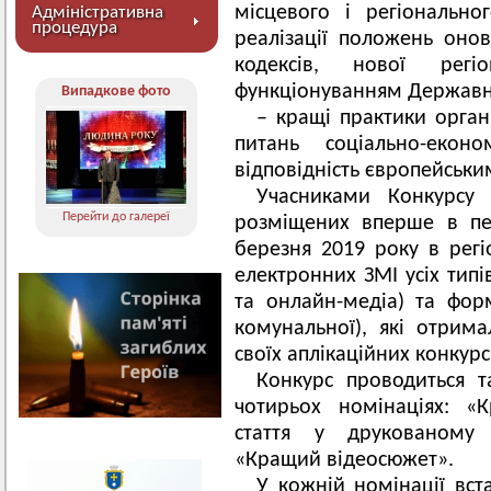
місцевого і регіонально
Адміністративна
процедура
реалізації положень оно
кодексів, нової рег
функціонуванням Державно
Випадкове фото
– кращі практики орга
питань соціально-еконо
відповідність європейськи
Учасниками Конкурсу 
Перейти до галереї
розміщених вперше в пе
березня 2019 року в регі
електронних ЗМІ усіх типі
та онлайн-медіа) та форм
комунальної), які отрим
своїх аплікаційних конкурс
Конкурс проводиться 
чотирьох номінаціях: «
стаття у друкованому 
«Кращий відеосюжет».
У кожній номінації вст