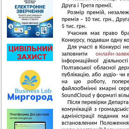
Друга і Третя премії.
Розмір премій, незалеж
премія – 10 тис. грн., Друг
5 тис. грн.
Учасник має право бра
Конкурсу, подавши одну ко
Для участі в Конкурсі н
заповнити
онлайн-заявк
інформаційної діяльност
Полтавської обласної держ
публікацію, або аудіо- чи 
на цю роботу, попер
файлообмінні хмарні сер
SoundCloud у форматі віль
Після перевірки Департа
комунікацій з громадські
адміністрації поданих ма
встановленим Положення