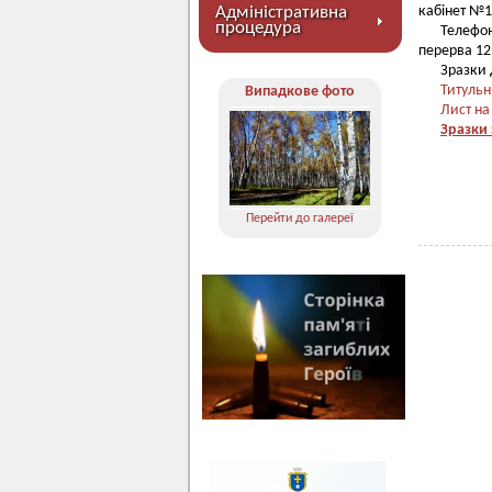
Адміністративна
кабінет №1
процедура
Телефон
перерва 12.
Зразки 
Титульн
Випадкове фото
Лист на
Зразки 
Перейти до галереї