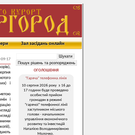
мери
Зал засідань онлайн
-09-17
орів),
ОГОЛОШЕННЯ
серпня
лютого
“Гаряча” телефонна лінія
их) і
10 серпня 2026 року з 16 до
17 години буде проведено
 метою
особистий прийом
мін і
громадян в режимі
“гарячої” телефонної лінії
трацію
заступником міського
игляді
голови - начальником
игляді
управління економічного
онними
розвитку та інвестицій
опії),
Наталією Володимирівною
дають
Молочко.