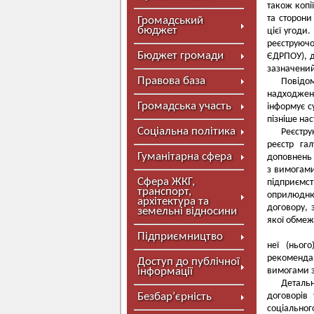
також копі
та сторони
Громадський
бюджет
цієї у
реєструючо
Бюджет громади
ЄДРПОУ), д
зазначений
Правова база
Повідом
надходжен
Громадська участь
інформує с
пізніше нас
Соціальна політика
Реєстру
реєстр гал
Гуманітарна сфера
доповнень 
з вимогами
Сфера ЖКГ,
підприємст
транспорт,
оприлюднює
архітектура та
договору, 
земельні відносини
якої обмеж
Копіюв
Підприємництво
неї (ньог
рекомендац
Доступ до публічної
інформації
вимогами за
Детальн
Безбар’єрність
договорів
соціальног