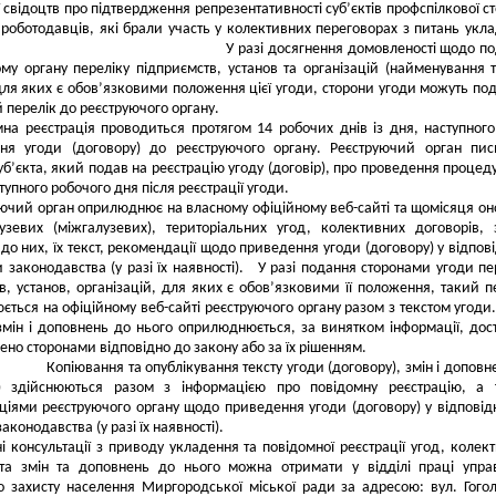
ї свідоцтв про підтвердження репрезентативності суб’єктів профспілкової с
 роботодавців, які брали участь у колективних переговорах з питань укл
годи. У разі досягнення домовленості щодо под
му органу переліку підприємств, установ та організацій (найменування 
ля яких є обов’язковими положення цієї угоди, сторони угоди можуть по
 перелік до реєструючого органу.
на реєстрація проводиться протягом 14 робочих днів із дня, наступного
ня угоди (договору) до реєструючого органу. Реєструючий орган пи
уб’єкта, який подав на реєстрацію угоду (договір), про проведення процед
тупного робочого дня після реєстрації угоди.
ючий орган оприлюднює на власному офіційному веб-сайті та щомісяця о
узевих (міжгалузевих), територіальних угод, колективних договорів, 
до них, їх текст, рекомендації щодо приведення угоди (договору) у відпові
 законодавства (у разі їх наявності). У разі подання сторонами угоди пе
в, установ, організацій, для яких є обов’язковими її положення, такий п
ться на офіційному веб-сайті реєструючого органу разом з текстом угоди.
змін і доповнень до нього оприлюднюється, за винятком інформації, дос
ено сторонами відповідно до закону або за їх рішенням.
ання та опублікування тексту угоди (договору), змін і доповне
о) здійснюються разом з інформацією про повідомну реєстрацію, а 
іями реєструючого органу щодо приведення угоди (договору) у відповідн
конодавства (у разі їх наявності).
і консультації з приводу укладення та повідомної реєстрації угод, колек
 та змін та доповнень до нього можна отримати у відділі праці упра
о захисту населення Миргородської міської ради за адресою: вул. Гого