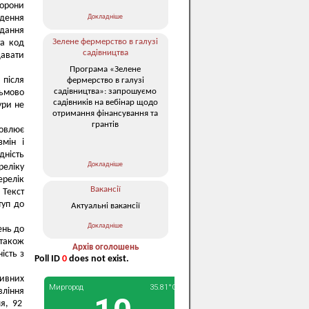
торони
Докладніше
адення
ання
Зелене фермерство в галузі
та код
садівництва
давати
Програма «Зелене
 після
фермерство в галузі
садівництва»: запрошуємо
сьмово
садівників на вебінар щодо
ури не
отримання фінансування та
грантів
новлює
змін і
дність
Докладніше
реліку
ерелік
Вакансії
 Текст
туп до
Актуальні вакансії
Докладніше
нь до
також
Архів оголошень
ість з
Poll ID
0
does not exist.
тивних
вління
ля, 92