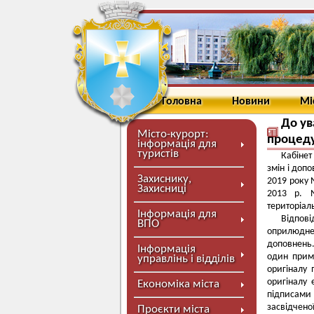
Головна
Новини
Мі
До ув
Місто-курорт:
процеду
інформація для
туристів
Кабінет
змін і доп
Захиснику,
2019 року 
Захисниці
2013 р. №
територіал
Інформація для
Відпові
ВПО
оприлюдне
доповнень.
Інформація
один прим
управлінь і відділів
оригіналу
оригіналу
Економіка міста
підписами 
засвідче
Проєкти міста