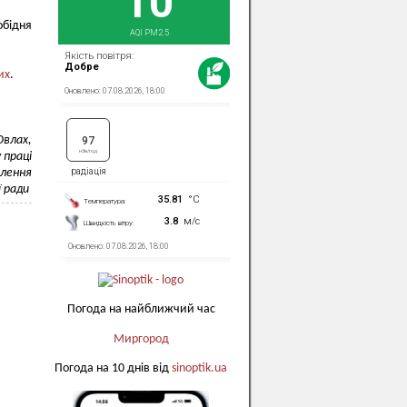
обідня
их
.
Овлах,
 праці
елення
ї ради
Погода на найближчий час
Миргород
Погода на 10 днів від
sinoptik.ua