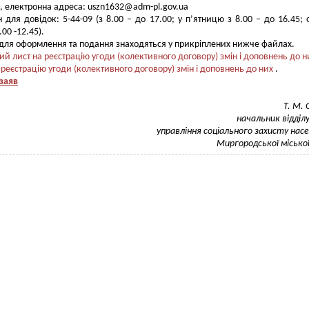
, електронна адреса:
uszn1632@adm-pl.gov.ua
 для довідок: 5-44-09 (з 8.00 – до 17.00; у п’ятницю з 8.00 – до 16.45; 
00 -12.45).
для оформлення та подання знаходяться у прикріплених нижче файлах.
ий лист на реєстрацію угоди (колективного договору) змін і доповнень до н
 реєстрацію угоди (колективного договору) змін і доповнень до них
.
заяв
Т. М. 
начальник відділу
управління соціального захисту нас
Миргородської місько