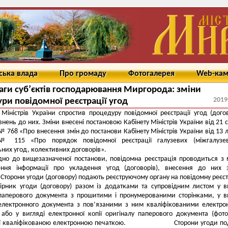
ська влада
Про громаду
Фотогалерея
Web-ка
аги суб’єктів господарювання Миргорода: зміни
2019
ри повідомної реєстрації угод
 Міністрів України спростив процедуру повідомної реєстрації угод (догов
овнень до них. Зміни внесені постановою Кабінету Міністрів України від 21 
№ 768 «Про внесення змін до постанови Кабінету Міністрів України від 13 
 115 «Про порядок повідомної реєстрації галузевих (міжгалузев
ьних угод, колективних договорів».
дно до вищезазначеної постанови, повідомна реєстрація проводиться з
ння інформації про укладення угод (договорів), внесення до них з
Сторони угоди (договору) подають реєструючому органу на повідомну реєс
ірник угоди (договору) разом із додатками та супровідним листом у в
 паперового документа з прошитими і пронумерованими сторінками, у в
 електронного документа з пов’язаними з ним кваліфікованими електр
або у вигляді електронної копії оригіналу паперового документа (фоток
ної кваліфікованою електронною печаткою. Сторони угоди по