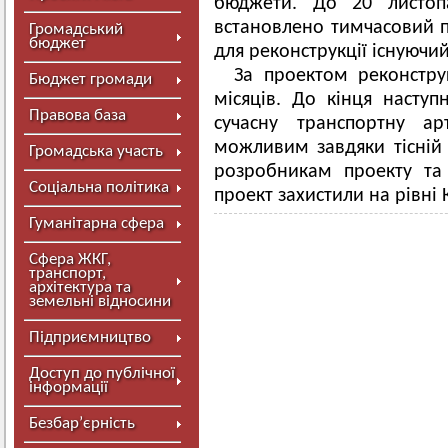
бюджети. До 20 листоп
встановлено тимчасовий п
Громадський
бюджет
для реконструкції існуючий
За проектом реконстру
Бюджет громади
місяців. До кінця насту
Правова база
сучасну транспортну ар
можливим завдяки тісній с
Громадська участь
розробникам проекту та 
Соціальна політика
проект захистили на рівні 
Гуманітарна сфера
Сфера ЖКГ,
транспорт,
архітектура та
земельні відносини
Підприємництво
Доступ до публічної
інформації
Безбар’єрність