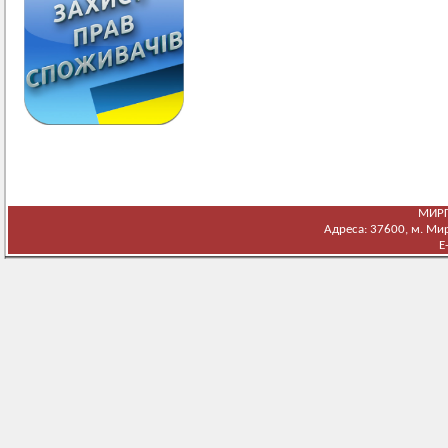
МИРГ
Адреса: 37600, м. Мирг
E