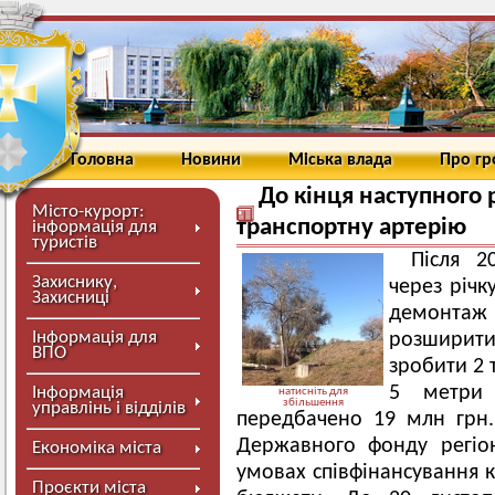
Головна
Новини
Міська влада
Про г
До кінця наступного
Місто-курорт:
транспортну артерію
інформація для
туристів
Після 2
Захиснику,
через річк
Захисниці
демонтаж 
Інформація для
розширити
ВПО
зробити 2 
5 метри 
Інформація
натисніть для
збільшення
управлінь і відділів
передбачено 19 млн грн
Державного фонду регіон
Економіка міста
умовах співфінансування 
Проєкти міста