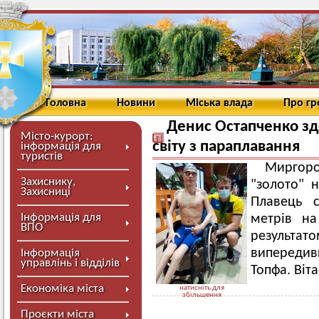
Головна
Новини
Міська влада
Про г
Денис Остапченко зд
Місто-курорт:
світу з параплавання
інформація для
туристів
Миргор
Захиснику,
"золото" н
Захисниці
Плавець 
Інформація для
метрів на
ВПО
результато
випередив
Інформація
управлінь і відділів
Топфа. Віт
Економіка міста
натисніть для
збільшення
Проєкти міста