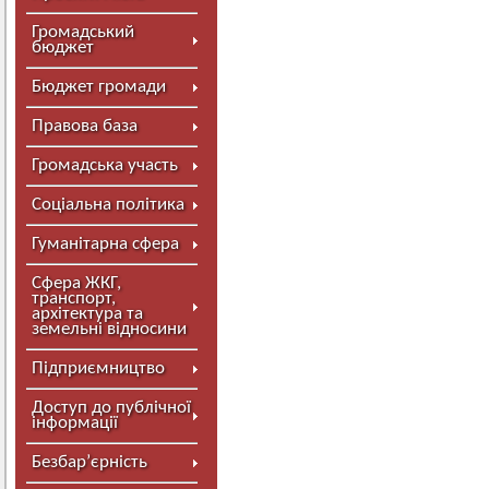
Громадський
бюджет
Бюджет громади
Правова база
Громадська участь
Соціальна політика
Гуманітарна сфера
Сфера ЖКГ,
транспорт,
архітектура та
земельні відносини
Підприємництво
Доступ до публічної
інформації
Безбар’єрність