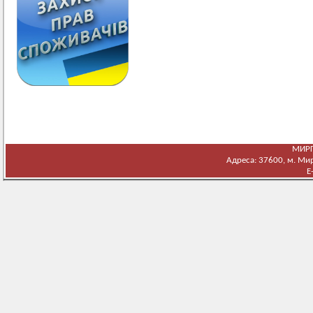
МИРГ
Адреса: 37600, м. Мирг
E