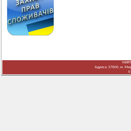
МИРГ
Адреса: 37600, м. Мирг
E