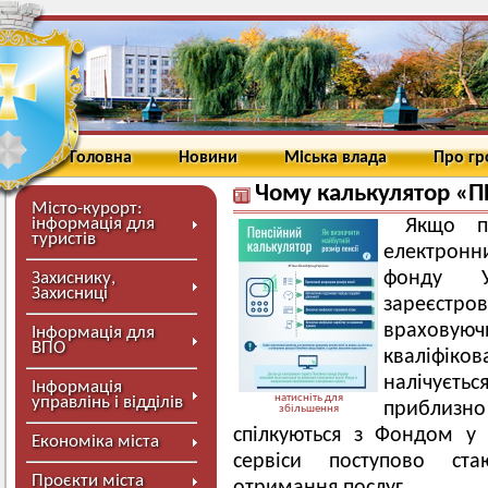
Головна
Новини
Міська влада
Про г
Чому калькулятор «
Місто-курорт:
інформація для
Якщо пр
туристів
електронн
фонду У
Захиснику,
Захисниці
зареєстро
враховую
Інформація для
ВПО
кваліфік
налічуєт
Інформація
натисніть для
управлінь і відділів
приблизн
збільшення
спілкуються з Фондом у 
Економіка міста
сервіси поступово ст
Проєкти міста