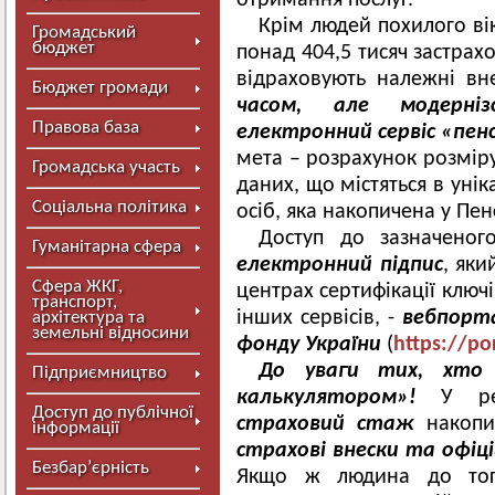
отримання послуг.
Крім людей похилого ві
Громадський
бюджет
понад 404,5 тисяч застрах
відраховують належні в
Бюджет громади
часом, але модерніз
Правова база
електронний сервіс «пен
мета – розрахунок розміру
Громадська участь
даних, що містяться в уні
Соціальна політика
осіб, яка накопичена у Пе
Доступ до зазначеног
Гуманітарна сфера
електронний підпис
, як
Сфера ЖКГ,
центрах сертифікації ключі
транспорт,
інших сервісів, -
вебпорта
архітектура та
земельні відносини
фонду України
(
https://po
До уваги тих, хто 
Підприємництво
калькулятором»!
У р
Доступ до публічної
страховий стаж
накопи
інформації
страхові внески та офіц
Безбар’єрність
Якщо ж людина до тог