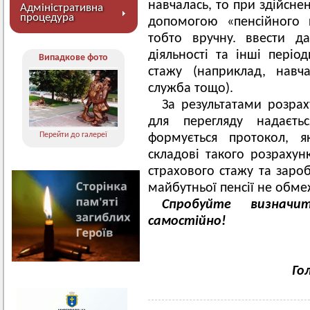
навчалась, то при здійсне
Адміністративна
процедура
допомогою «пенсійного 
тобто вручну. ввести да
діяльності та інші періо
Випадкове фото
стажу (наприклад, навч
служба тощо).
За результатами розрах
для перегляду надаєть
Перейти до галереї
формується протокол, я
складові такого розрахун
страхового стажу та зароб
майбутньої пенсії не обме
Спробуйте визначи
самостійно!
Го