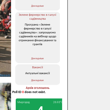
Докладніше
Зелене фермерство в галузі
садівництва
Програма «Зелене
фермерство в галузі
садівництва»: запрошуємо
садівників на вебінар щодо
отримання фінансування та
грантів
Докладніше
Вакансії
Актуальні вакансії
Докладніше
Архів оголошень
Poll ID
0
does not exist.