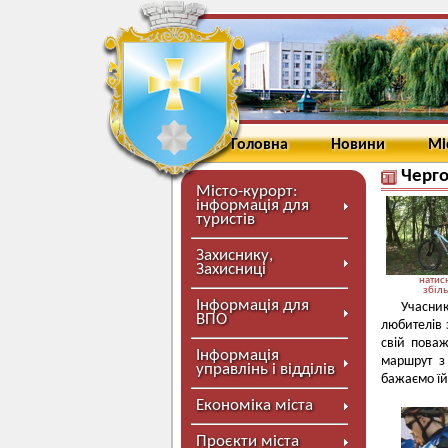
Головна
Новини
Мі
Черго
Місто-курорт:
інформація для
туристів
Захиснику,
Захисниці
натисн
збіл
Інформація для
Учасни
ВПО
любителів 
свій пова
Інформація
маршрут з
управлінь і відділів
бажаємо їй
Економіка міста
Проєкти міста