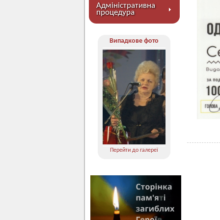
Адміністративна
процедура
Випадкове фото
Перейти до галереї