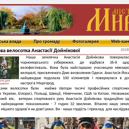
ська влада
Про громаду
Фотогалерея
Web-ка
2018
ва велосотка Анастасії Дойнікової
Наша землячка Анастасія Дойнікова повернул
чорноморського узбережжя, де відбувся 36-й щор
велофестиваль. Вона була найстаршою учасницею міжнаро
велоралі, присвяченого Дню визволення Одеси. Анастасія Йос
найшвидше подолала 100 кілометрів і повернулася в до
іть для
настрої в Миргород.
ьшення
ками велосотки були майже півтори тисячі професійних спортсмен
з України, Білорусі, Польщі, Швеції, Німеччини, США та Китаю. Незважа
жний вік, ветеран спортивного руху Анастасія Дойнікова традиційно з
 найкращими показниками - 7 годин 32 хвилини. Вітаємо нашу земля
 міцного здоров'я на довгі роки. Ви - наша гордість і приклад для наслідув