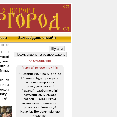
мери
Зал засідань онлайн
-04-13
ася з
ічний
ОГОЛОШЕННЯ
дного
ипівна
“Гаряча” телефонна лінія
брому
10 серпня 2026 року з 16 до
17 години буде проведено
ів та
особистий прийом
ючи на
громадян в режимі
долала
“гарячої” телефонної лінії
чку і
заступником міського
ання!
голови - начальником
управління економічного
розвитку та інвестицій
Наталією Володимирівною
Молочко.