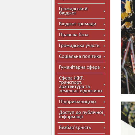
Громадський
бюджет
Бюджет громади
Правова база
Громадська участь
Соціальна політика
Гуманітарна сфера
Сфера ЖКГ,
транспорт,
архітектура та
земельні відносини
Підприємництво
Доступ до публічної
інформації
Безбар’єрність