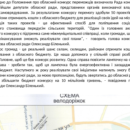
дно до Положення про обласний конкурс переможців визначила Рада кон
війшли депутати обласної ради, представники органів виконавчої вл
самоврядування. За результатами конкурсу перемогу здобули 50 проекті
Вони отримають кошти з обласного бюджету для реалізації своїх ідей на міс
ація таких проектів - це ефективний спосіб для поліпшення соціа
ого становища передусім сільських територій. "Один із головних ак
го конкурсу є підтримка саме міжмуніципальної співпраці, коли громади, 
фінансування зможуть реалізувати свої плани", - говорить голова конк
олова обласної ради Олександр Біленький.
урс громад - це реальний шанс селам, селищам, районам отримати ко
сування з обласного бюджету. Це наша допомога у спільній справі роз
 Головне, щоб це був конкурс розвитку. Одна справа повісити лампочку на с
рава - зробити так, щоб ця лампочка була енергоефективна і заощад
юджет. Наступного ж року реалізувати свої ініціативи матимуть змогу 
ени конкурсної ради, за моєю пропозицією, будуть звертатись до обласної 
 збільшити бюджет конкурсу на 10 мільйонів гривень, - повідомив 
ади Олександр Біленький.