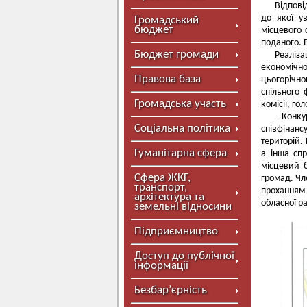
Відпові
до якої у
Громадський
бюджет
місцевого 
поданого. 
Бюджет громади
Реаліз
економічн
Правова база
цьогорічно
спільного 
Громадська участь
комісії, г
- Конк
Соціальна політика
співфінан
територій.
Гуманітарна сфера
а інша сп
місцевий б
Сфера ЖКГ,
громад. Чл
транспорт,
проханням
архітектура та
обласної р
земельні відносини
Підприємництво
Доступ до публічної
інформації
Безбар’єрність