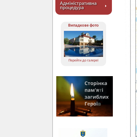
Адміністративна
процедура
Випадкове фото
Перейти до галереї