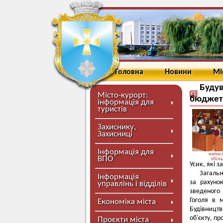
Головна
Новини
Мі
Буду
Місто-курорт:
бюджет
інформація для
туристів
Захиснику,
Захисниці
Інформація для
натисн
ВПО
збіл
Усик, які з
Загальн
Інформація
за рахуно
управлінь і відділів
зведеного 
Гоголя в 
Економіка міста
Будівницт
об'єкту, пр
Проєкти міста