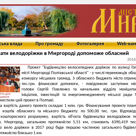
ська влада
Про громаду
Фотогалерея
Web-ка
вати велодоріжки в Миргороді допоможе обласний
2016
Проект "Будівництво велосипедних доріжок по вулиці Го
місті Миргороді Полтавської області" - у числі переможців обл
конкурсу місцевих громад. З обласного бюджету місто отрим
тис.грн. фінансової допомоги, - повідомили заступник мі
голови Сергій Павленко та начальник відділу муніципа
іть для
ініціатив, інвестицій та енергоменеджменту міської ради 
ьшення
ахистили цей проект в Полтаві.
а вартість даного проекту складає 1 млн. грн. Фінансування проекту план
к коштів обласного та міського бюджету: по 500,00 тис. грн. Відпові
кошторисного розрахунку, вартість об'єкта будівництва велодоріжок п
м. Миргород, загальною протяжністю 5,51 км, становить 6390,419 тис
во вело доріжки в 2017 році буде першою частиною загального будіве
отяжністю близько 1 км.