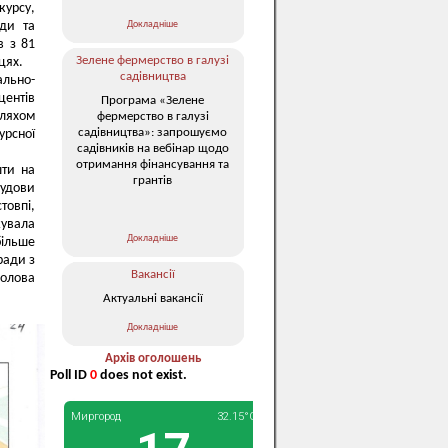
курсу,
Докладніше
ади та
в з 81
Зелене фермерство в галузі
цях.
садівництва
льно-
центів
Програма «Зелене
шляхом
фермерство в галузі
садівництва»: запрошуємо
урсної
садівників на вебінар щодо
отримання фінансування та
шти на
грантів
будови
товпі,
жувала
Докладніше
більше
ради з
Вакансії
голова
Актуальні вакансії
Докладніше
Архів оголошень
Poll ID
0
does not exist.