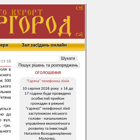
мери
Зал засідань онлайн
-11-16
голя в
ОГОЛОШЕННЯ
асного
ає 500
“Гаряча” телефонна лінія
ського
10 серпня 2026 року з 16 до
льних
17 години буде проведено
Тетяна
особистий прийом
громадян в режимі
“гарячої” телефонної лінії
ується
заступником міського
дно до
голови - начальником
о вул.
управління економічного
. грн.
розвитку та інвестицій
льного
Наталією Володимирівною
Молочко.