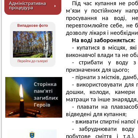
Під час купання не роб
Адміністративна
процедура
м’язи у постійному напр
просування на воді, н
перевтомлюйте себе, не бе
Випадкове фото
дозволу лікаря і необхідни
На воді забороняється:
- купатися в місцях, я
виконавчої влади та не об
Перейти до галереї
- стрибати у воду з 
призначених для цього;
- пірнати з містків, дамб
- використовувати для п
дошки, колоди, камери 
матраци та інше знаряддя,
- плавати на плавзасоб
відведені для купання;
- вживати спиртні напої 
- забруднювати воду 
побутове сміття і т.д.)