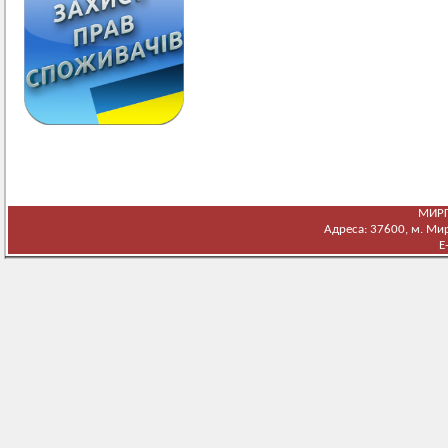
МИРГ
Адреса: 37600, м. Мирг
E