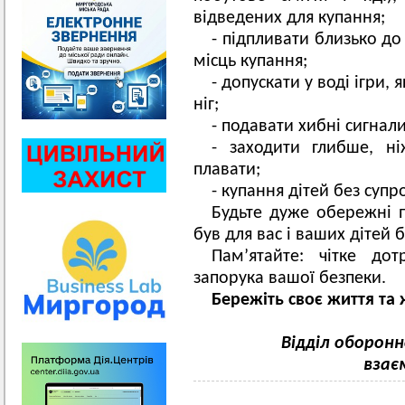
відведених для купання;
- підпливати близько до 
місць купання;
- допускати у воді ігри, 
ніг;
- подавати хибні сигнал
- заходити глибше, н
плавати;
- купання дітей без суп
Будьте дуже обережні п
був для вас і ваших дітей 
Пам’ятайте: чітке до
запорука вашої безпеки.
Бережіть своє життя та 
Відділ оборон
взає