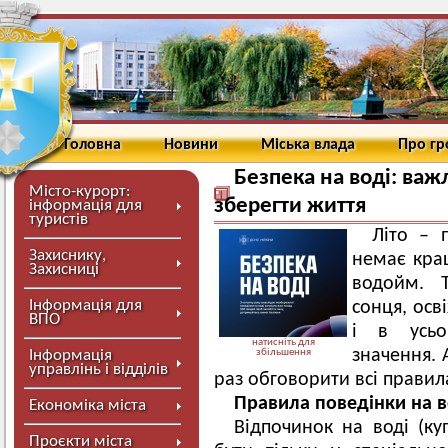
Головна
Новини
Міська влада
Про г
Безпека на воді: важ
Місто-курорт:
зберегти життя
інформація для
туристів
Літо – 
Захиснику,
немає кращ
Захисниці
водойм. 
Інформація для
сонця, осв
ВПО
і в усьо
натисніть для
значення. 
Інформація
збільшення
управлінь і відділів
раз обговорити всі правил
Правила поведінки на в
Економіка міста
Відпочинок на воді (ку
Проєкти міста