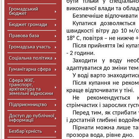
бути тільки у спеціаль
виконавчої влади та облад
Громадський
бюджет
Безпечніше відпочивати н
Купатися дозволяється
Бюджет громади
швидкості вітру до 10 м/
Правова база
18° С, повітря – не нижче +
Після прийняття їжі куп
Громадська участь
- 2 години.
Соціальна політика
Заходити у воду необ
адаптуватися до зміни тем
Гуманітарна сфера
У воді варто знаходитис
Сфера ЖКГ,
Після купання не реком
транспорт,
архітектура та
краще відпочивати у тіні.
земельні відносини
Не рекомендується к
Підприємництво
стрімчастих і зарослих гус
Перед тим, як стрибати 
Доступ до публічної
і достатній глибині водой
інформації
Пірнати можна лише там
Безбар’єрність
прозора вода, рівне дно.