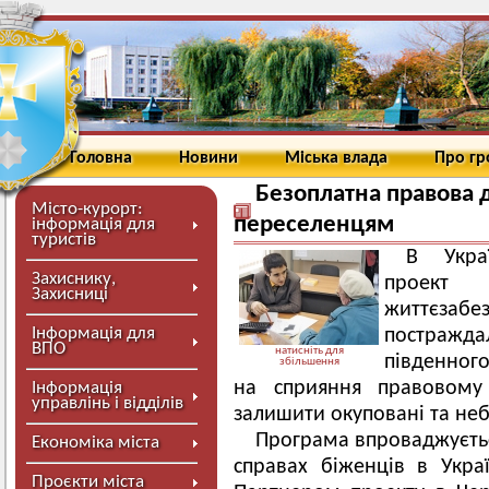
Головна
Новини
Міська влада
Про г
Безоплатна правова
Місто-курорт:
переселенцям
інформація для
туристів
В Укра
Захиснику,
проект 
Захисниці
життєзабе
Інформація для
постражда
ВПО
натисніть для
південного
збільшення
на сприяння правовому 
Інформація
управлінь і відділів
залишити окуповані та неб
Програма впроваджуєтьс
Економіка міста
справах біженців в Укра
Проєкти міста