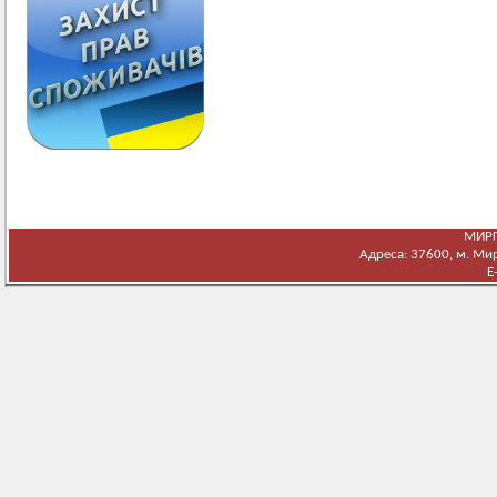
МИРГ
Адреса: 37600, м. Мирг
E