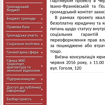
Партнером проекту в Черн
Івано-Франківській та По
Громадський
бюджет
громадський комітет захис
В рамках проекту квал
Бюджет громади
безоплатну юридичну та к
Правова база
питань щодо статусу внут
соціальних гарантій
Громадська участь
переоформлення прав вла
Соціальна політика
за пошкоджене або втрач
тощо.
Гуманітарна сфера
Виїзна консультація юри
Сфера ЖКГ,
червня 2016 року, з 11.0
транспорт,
архітектура та
вул. Гоголя, 120
земельні відносини
Підприємництво
Доступ до публічної
інформації
Безбар’єрність