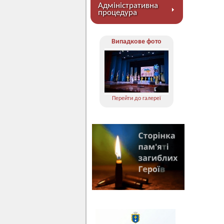
Адміністративна
процедура
Випадкове фото
Перейти до галереї