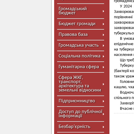
громадянсь
У 2024 
Громадський
Захворюва
бюджет
порівнянні
захворюв
Бюджет громади
захворюван
туберкульо
Правова база
В умова
епідемічне
Громадська участь
на туберку
населення п
Соціальна політика
Що треб
Туберку
Гуманітарна сфера
(бактерії 
також ураж
Сфера ЖКГ,
транспорт,
Головни
архітектура та
кашлю, чха
земельні відносини
Водноча
спільного п
Підприємництво
Захворі
Вчасне 
Доступ до публічної
інформації
Безбар’єрність