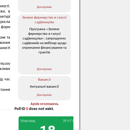
ності.
Докладніше
иви, в
уктурі
Зелене фермерство в галузі
росла
садівництва
х форм
Програма «Зелене
фермерство в галузі
рне та
садівництва»: запрошуємо
ювання
садівників на вебінар щодо
отримання фінансування та
аності
грантів
ульозу
ожливе
Докладніше
ід час
Вакансії
Актуальні вакансії
стання
Докладніше
Архів оголошень
Poll ID
0
does not exist.