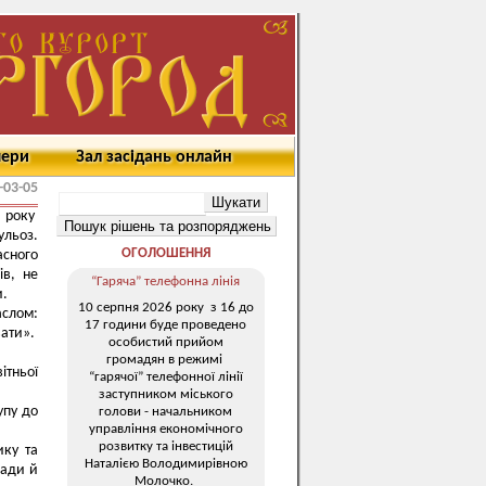
мери
Зал засідань онлайн
-03-05
 року
ульоз.
ОГОЛОШЕННЯ
сного
ів, не
“Гаряча” телефонна лінія
и.
10 серпня 2026 року з 16 до
аслом:
17 години буде проведено
вати».
особистий прийом
громадян в режимі
ітньої
“гарячої” телефонної лінії
заступником міського
упу до
голови - начальником
управління економічного
розвитку та інвестицій
ику та
Наталією Володимирівною
мади й
Молочко.