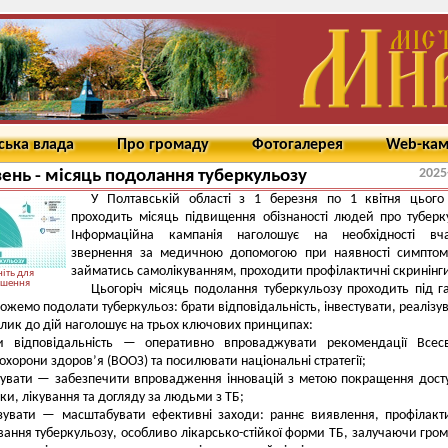
ська влада
Про громаду
Фотогалерея
Web-ка
2025
ень - місяць подолання туберкульозу
У Полтавській області з 1 березня по 1 квітня цього
проходить місяць підвищення обізнаності людей про туберк
Інформаційна кампанія наголошує на необхідності вча
звернення за медичною допомогою при наявності симптом
займатись самолікуванням, проходити профілактичні скринінг
іть для
ьшення
Цьогоріч місяць подолання туберкульозу проходить під г
ожемо подолати туберкульоз: брати відповідальність, інвестувати, реалізу
лик до дій наголошує на трьох ключових принципах:
и відповідальність — оперативно впроваджувати рекомендації Всесв
 охорони здоров’я (ВООЗ) та посилювати національні стратегії;
тувати — забезпечити впровадження інновацій з метою покращення дост
ки, лікування та догляду за людьми з ТБ;
зувати — масштабувати ефективні заходи: раннє виявлення, профілакт
ування туберкульозу, особливо лікарсько-стійкої форми ТБ, залучаючи гро