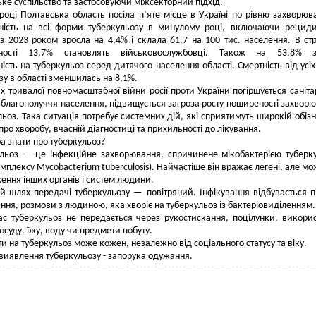
ке суспільство та застосовуючи міжсекторний підхід.
році Полтавська область посіла п’яте місце в Україні по рівню захворюва
ність на всі форми туберкульозу в минулому році, включаючи рецид
 з 2023 роком зросла на 4,4% і склала 61,7 на 100 тис. населення. В стр
аності 13,7% становлять військовослужбовці. Також на 53,8% з
ість на туберкульоз серед дитячого населення області. Смертність від усі
зу в області зменшилась на 8,1%.
х тривалої повномасштабної війни росії проти України погіршується саніта
 благополуччя населення, підвищується загроза росту поширеності захвор
льоз. Така ситуація потребує системних дій, які сприятимуть широкій обізн
ро хворобу, вчасній діагностиці та прихильності до лікування.
а знати про туберкульоз?
льоз — це інфекційне захворювання, спричинене мікобактерією туберк
комплексу Mycobacterium tuberculosis). Найчастіше він вражає легені, але м
ення інших органів і систем людини.
й шлях передачі туберкульозу — повітряний. Інфікування відбувається п
ння, розмови з людиною, яка хворіє на туберкульоз із бактеріовиділенням.
с туберкульоз не передається через рукостискання, поцілунки, викори
осуду, їжу, воду чи предмети побуту.
ти на туберкульоз може кожен, незалежно від соціального статусу та віку.
виявлення туберкульозу - запорука одужання.