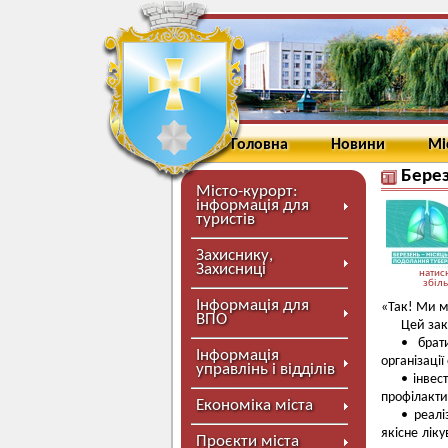
Головна
Новини
Мі
Берез
Місто-курорт:
інформація для
туристів
Захиснику,
Захисниці
натисн
збіл
Інформація для
«Так! Ми м
ВПО
Цей зак
• брат
Інформація
організації
управлінь і відділів
• інвес
профілакти
Економіка міста
• реалі
якісне лік
Проєкти міста