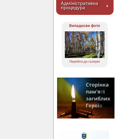
Адміністративна
процедура
Випадкове фото
Перейти до галереї