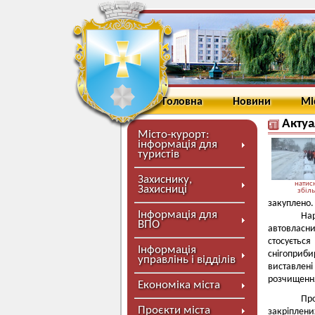
Головна
Новини
Мі
Актуа
Місто-курорт:
інформація для
туристів
Захиснику,
натисн
Захисниці
збіл
закуплено.
Інформація для
На
ВПО
автовласни
стосуєтьс
Інформація
снігоприб
управлінь і відділів
виставлені
розчищення
Економіка міста
Пр
Проєкти міста
закріплен