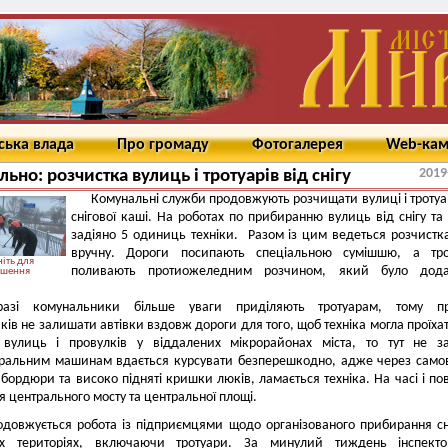
ська влада
Про громаду
Фотогалерея
Web-ка
2019
льно: розчистка вулиць і тротуарів від снігу
Комунальні служби продовжують розчищати вулиці і тротуа
снігової каші. На роботах по прибиранню вулиць від снігу та
задіяно 5 одиниць техніки. Разом із цим ведеться розчистка
вручну. Дороги посипають спеціальною сумішшю, а тро
іть для
поливають протиожеледним розчином, який було дода
ьшення
разі
комунальники
більше уваги приділяють тротуарам, тому пр
ків не залишати автівки вздовж дороги для того, щоб техніка могла
пр
оїха
я вулиць і провулків у віддалених мікрорайонах міста, то тут не 
иральним машинам вдається курсувати
безперешкодно
, адже через само
 бордюри та високо підняті кришки люків, ламається техніка. На часі і по
 центрального мосту та центральної площі.
одовжується робота із підприємцями щодо організованого прибирання сн
их територіях, включаючи тротуари. За минулий тиждень інспекто