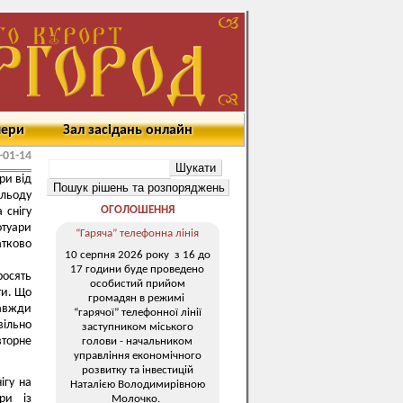
мери
Зал засідань онлайн
-01-14
ри від
 льоду
ОГОЛОШЕННЯ
 снігу
туари
“Гаряча” телефонна лінія
тково
10 серпня 2026 року з 16 до
17 години буде проведено
осять
особистий прийом
ти.
Що
громадян в режимі
завжди
“гарячої” телефонної лінії
вільно
заступником міського
вторне
голови - начальником
управління економічного
розвитку та інвестицій
ігу на
Наталією Володимирівною
ри із
Молочко.