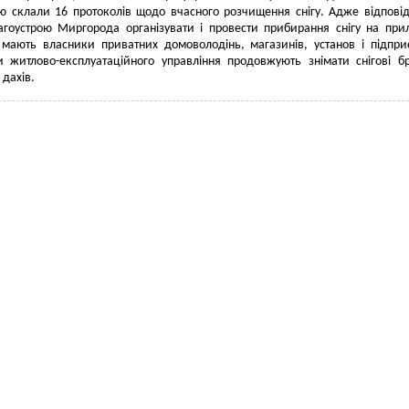
ою склали 16 протоколів
щодо вчасного розчищення снігу.
Адже відпові
агоустрою Миргорода організувати і провести прибирання снігу на при
 мають власники приватних домоволодінь, магазинів, установ і підпри
и житлово-експлуатаційного управління продовжують знімати снігові б
 дахів.