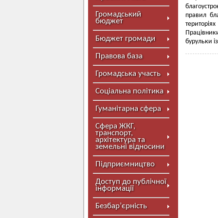
благоустр
Громадський
правил бл
бюджет
територіях
Працівник
Бюджет громади
бурульки із
Правова база
Громадська участь
Соціальна політика
Гуманітарна сфера
Сфера ЖКГ,
транспорт,
архітектура та
земельні відносини
Підприємництво
Доступ до публічної
інформації
Безбар’єрність