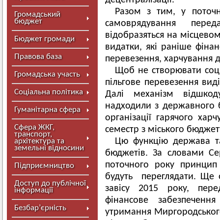
децентралізації.
Разом з тим, у поточ
Громадський
бюджет
самоврядування пере
відобразяться на місцево
Бюджет громади
видатки, які раніше фінан
Правова база
перевезення, харчування ді
Щоб не створювати соці
Громадська участь
пільгове перевезення виді
Соціальна політика
Далі механізм відшкод
надходили з державного 
Гуманітарна сфера
організації гарячого харч
Сфера ЖКГ,
семестр з міського бюджету
транспорт,
Цю функцію держава т
архітектура та
земельні відносини
бюджетів. За словами Се
поточного року принцип
Підприємництво
будуть переглядати. Ще 
Доступ до публічної
завісу 2015 року, пер
інформації
фінансове забезпечення
Безбар’єрність
утримання Миргородськог