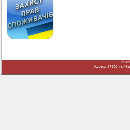
МИРГ
Адреса: 37600, м. Мирг
E