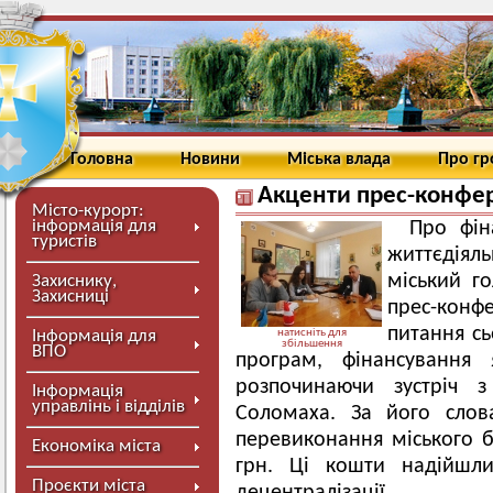
Головна
Новини
Міська влада
Про г
Акценти прес-конфер
Місто-курорт:
інформація для
Про фін
туристів
життєдіяль
міський г
Захиснику,
Захисниці
прес-конф
питання сь
Інформація для
натисніть для
збільшення
ВПО
програм, фінансування 
розпочинаючи зустріч з
Інформація
управлінь і відділів
Соломаха. За його слов
перевиконання міського б
Економіка міста
грн. Ці кошти надійшли
Проєкти міста