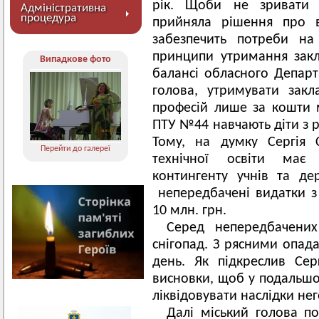
рік. Щоби не зривати 
Адміністративна
процедура
прийняла рішення про в
забезпечить потреби на
принципи утримання закл
Випадкове фото
балансі обласного Департ
голова, утримувати закл
професій лише за кошти 
ПТУ №44 навчають діти з р
Тому, на думку Сергія 
Перейти до галереї
технічної освіти має
контингенту учнів та д
непередбачені видатки з
10 млн. грн.
Серед непередбачених
снігопад. З рясними опад
день. Як підкреслив Сер
висновки, щоб у подальшо
ліквідовувати наслідки нег
Далі міський голова п