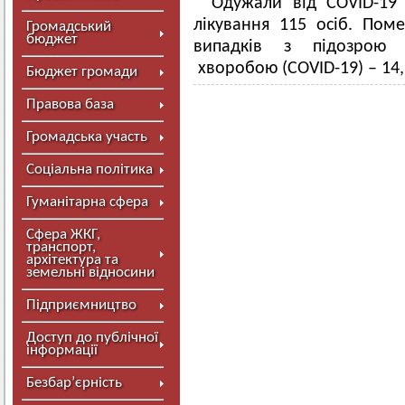
Одужали від COVID-19
лікування 115 осіб. Пом
Громадський
бюджет
випадків з підозрою 
хворобою (COVID-19) – 14, 
Бюджет громади
Правова база
Громадська участь
Соціальна політика
Гуманітарна сфера
Сфера ЖКГ,
транспорт,
архітектура та
земельні відносини
Підприємництво
Доступ до публічної
інформації
Безбар’єрність