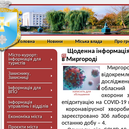
Головна
Новини
Міська влада
Про г
Щоденна інформація 
Місто-курорт:
в Миргороді
інформація для
туристів
Мирг
Захиснику,
відокрем
Захисниці
досліджен
Інформація для
обласний 
ВПО
натисніть для
охорони 
збільшення
епідситуацію на COVID-19 
Інформація
управлінь і відділів
коронавірусної хвороби
зареєстровано 306 лабор
Економіка міста
останню добу – 4.
Проєкти міста