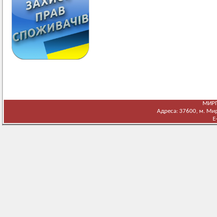
МИРГ
Адреса: 37600, м. Мирг
E