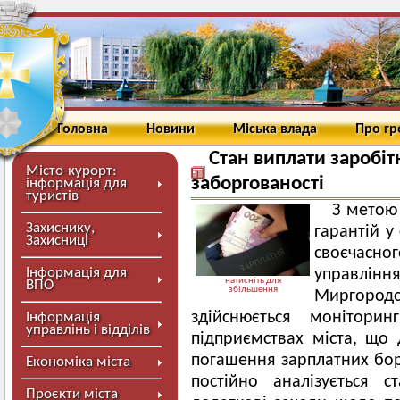
Головна
Новини
Міська влада
Про г
Стан виплати заробіт
Місто-курорт:
заборгованості
інформація для
туристів
З метою
Захиснику,
гарантій у
Захисниці
своєчасно
Інформація для
управлінн
натисніть для
ВПО
збільшення
Миргород
здійснюється монітори
Інформація
управлінь і відділів
підприємствах міста, що
погашення зарплатних бор
Економіка міста
постійно аналізується 
Проєкти міста