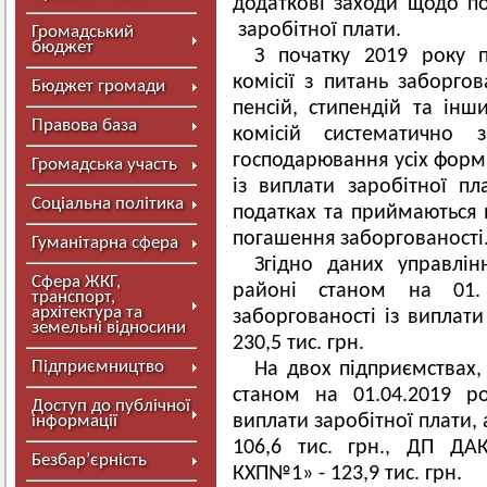
додаткові заходи щодо по
заробітної плати.
Громадський
бюджет
З початку 2019 року 
комісії з питань заборгов
Бюджет громади
пенсій, стипендій та інш
Правова база
комісій систематично з
господарювання усіх форм 
Громадська участь
із виплати заробітної пл
Соціальна політика
податках та приймаються 
погашення заборгованості
Гуманітарна сфера
Згідно даних управлі
Сфера ЖКГ,
районі станом на 01.
транспорт,
архітектура та
заборгованості із виплати
земельні відносини
230,5 тис. грн.
Підприємництво
На двох підприємствах, 
станом на 01.04.2019 р
Доступ до публічної
виплати заробітної плати,
інформації
106,6 тис. грн., ДП ДА
Безбар’єрність
КХП№1» - 123,9 тис. грн.