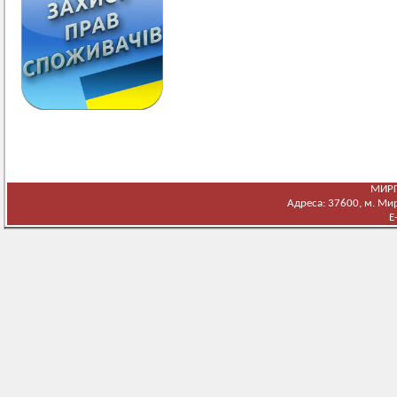
МИРГ
Адреса: 37600, м. Мирг
E