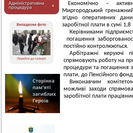
Економічно – актив
Адміністративна
процедура
Миргородський гренажний
згідно оперативних дани
заробітної плати в сумі 1,8 
Випадкове фото
Керівниками підприємс
погашення заборгованості
постійно контролюються.
Арбітражні керуючі п
Перейти до галереї
спрямовують роботу на пр
процедури та погашення за
плати, до Пенсійного фонду
Виконавчим комітето
можливі заходи спрямова
заробітної плати працівни