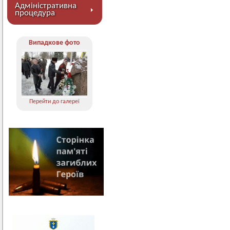
Адміністративна
процедура
Випадкове фото
Перейти до галереї