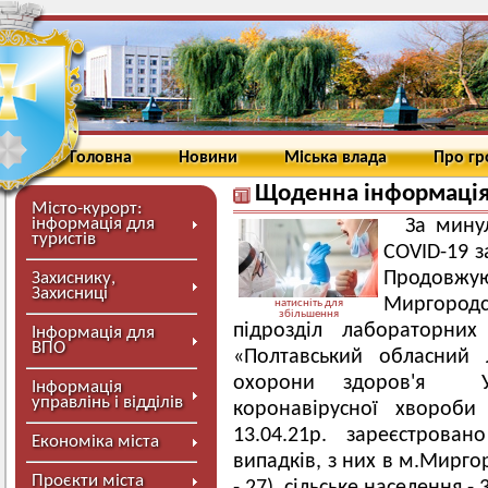
Головна
Новини
Міська влада
Про г
Щоденна інформація 
Місто-курорт:
інформація для
За мину
туристів
COVID-19 з
Продовжую
Захиснику,
Захисниці
Миргородс
натисніть для
збільшення
підрозділ лабораторних
Інформація для
ВПО
«Полтавський обласний 
охорони здоров'я Ук
Інформація
управлінь і відділів
коронавірусної хворо
13.04.21р. зареєстрован
Економіка міста
випадків, з них в м.Мирго
Проєкти міста