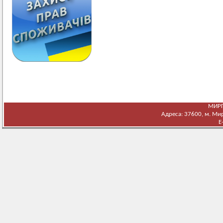
МИРГ
Адреса: 37600, м. Мирг
E