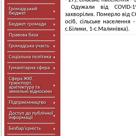
- 27), сільське населення -
Одужали від COVID-1
Громадський
бюджет
захворілих. Померло від C
осіб, сільське населення - 
Бюджет громади
с.Білики, 1-с.Малинівка).
Правова база
Громадська участь
Соціальна політика
Гуманітарна сфера
Сфера ЖКГ,
транспорт,
архітектура та
земельні відносини
Підприємництво
Доступ до публічної
інформації
Безбар’єрність