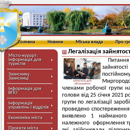
Головна
Новини
Міська влада
Про г
Легалізація зайнятост
Місто-курорт:
інформація для
Питанн
туристів
зайнятості
постійном
Захиснику,
Захисниці
Миргород
натисніть для
збільшення
членами робочої групи н
Інформація для
ВПО
голови від 25 січня 2021
групи по легалізації зароб
Інформація
управлінь і відділів
проведено спостереження 9
виявлено 1 найманого 
Економіка міста
належного оформлення тру
Проєкти міста