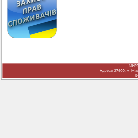
МИРГ
Адреса: 37600, м. Мирг
E