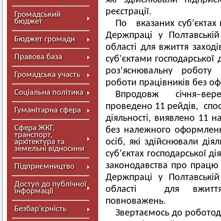
які здійснювали підприє
реєстрації.
Громадський
бюджет
По вказаних суб’єктах
Держпраці у Полтавській
Бюджет громади
області для вжиття заход
Правова база
суб’єктами господарської 
роз’яснювальну роботу 
Громадська участь
роботи працівників без о
Соціальна політика
Впродовж січня–вер
проведено 11 рейдів, спос
Гуманітарна сфера
діяльності, виявлено 11 н
Сфера ЖКГ,
без належного оформленн
транспорт,
осіб, які здійснювали дія
архітектура та
земельні відносини
суб’єктах господарської д
законодавства про працю
Підприємництво
Держпраці у Полтавській
Доступ до публічної
області для вжитт
інформації
повноважень.
Безбар’єрність
Звертаємось до роботод