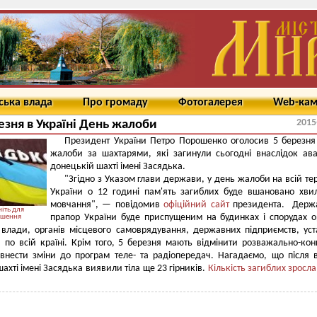
ська влада
Про громаду
Фотогалерея
Web-ка
2015
езня в Україні День жалоби
Президент України Петро Порошенко оголосив 5 березн
жалоби за шахтарями, які загинули сьогодні внаслідок ава
донецькій шахті імені Засядька.
"Згідно з Указом глави держави, у день жалоби на всій тер
України о 12 годині пам'ять загиблих буде вшановано хв
мовчання", — повідомив
офіційний сайт
президента. Держ
іть для
прапор України буде приспущеним
на будинках і спорудах о
ьшення
влади, органів місцевого самоврядування, державних підприємств, уст
й
по всій країні. Крім того, 5 березня мають відмінити
розважально-кон
внести зміни до програм теле- та радіопередач.
Нагадаємо, що після 
шахті імені Засядька виявили тіла ще 23 гірників.
Кількість загиблих зросла