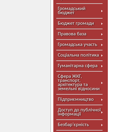
Громадський
бюджет
Бюджет громади
Правова база
Громадська участь
Соціальна політика
Гуманітарна сфера
Сфера ЖКГ,
транспорт,
архітектура та
земельні відносини
Підприємництво
Доступ до публічної
інформації
Безбар’єрність