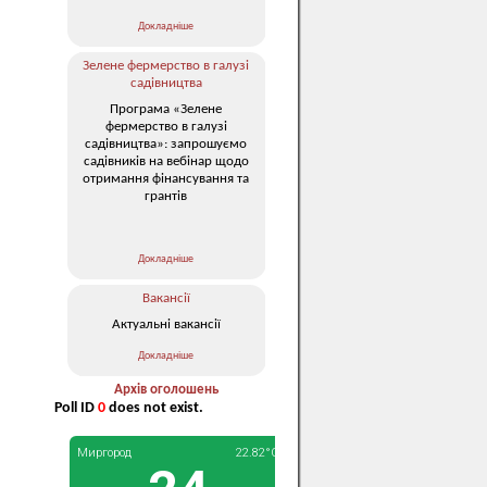
Докладніше
Зелене фермерство в галузі
садівництва
Програма «Зелене
фермерство в галузі
садівництва»: запрошуємо
садівників на вебінар щодо
отримання фінансування та
грантів
Докладніше
Вакансії
Актуальні вакансії
Докладніше
Архів оголошень
Poll ID
0
does not exist.