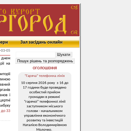
мери
Зал засідань онлайн
-03-05
я днем
рії на
ОГОЛОШЕННЯ
иторії
“Гаряча” телефонна лінія
илиною
10 серпня 2026 року з 16 до
авний
17 години буде проведено
рганів
особистий прийом
анов і
громадян в режимі
цертні
“гарячої” телефонної лінії
вибуху
заступником міського
 до 33
голови - начальником
управління економічного
розвитку та інвестицій
Наталією Володимирівною
Молочко.