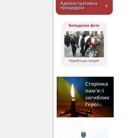
Адміністративна
процедура
Випадкове фото
Перейти до галереї