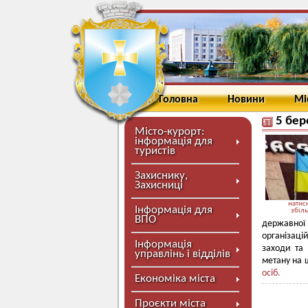
Головна
Новини
Мі
5 бер
Місто-курорт:
інформація для
туристів
Захиснику,
Захисниці
натисн
Інформація для
збіл
ВПО
державної 
організаці
Інформація
заходи та 
управлінь і відділів
метану на 
осіб.
Економіка міста
Проєкти міста