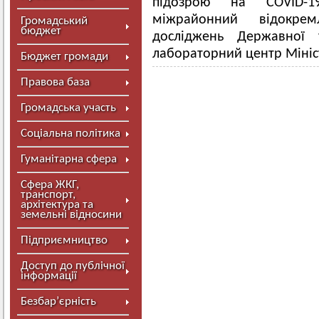
підозрою на COVID-
міжрайонний відокрем
Громадський
бюджет
досліджень Державної 
лабораторний центр Мініс
Бюджет громади
Правова база
Громадська участь
Соціальна політика
Гуманітарна сфера
Сфера ЖКГ,
транспорт,
архітектура та
земельні відносини
Підприємництво
Доступ до публічної
інформації
Безбар’єрність