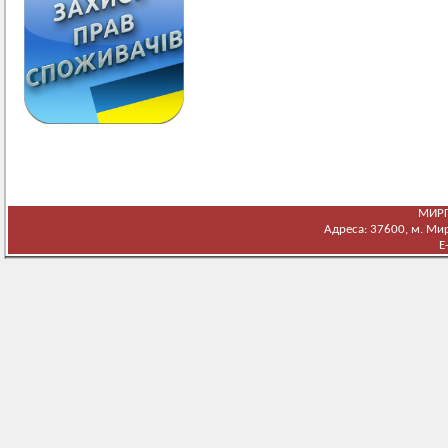
МИРГ
Адреса: 37600, м. Мирг
E