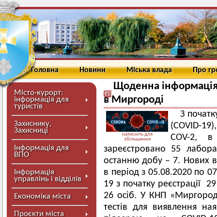
Головна
Новини
Міська влада
Про г
Щоденна інформація 
Місто-курорт:
в Миргороді
інформація для
туристів
З початк
Захиснику,
(COVID-19)
Захисниці
натисніть для
COV-2, в
збільшення
Інформація для
зареєстровано 55 лабора
ВПО
останню добу – 7. Нових в
в період з 05.08.2020 по 0
Інформація
управлінь і відділів
19 з початку реєстрації 2
26 осіб. У КНП «Миргород
Економіка міста
тестів для виявлення на
Проєкти міста