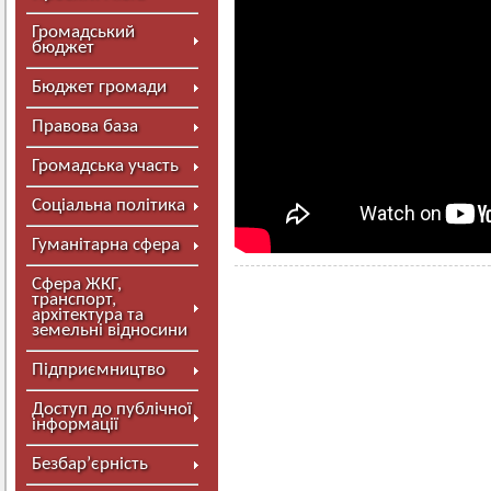
Громадський
бюджет
Бюджет громади
Правова база
Громадська участь
Соціальна політика
Гуманітарна сфера
Сфера ЖКГ,
транспорт,
архітектура та
земельні відносини
Підприємництво
Доступ до публічної
інформації
Безбар’єрність