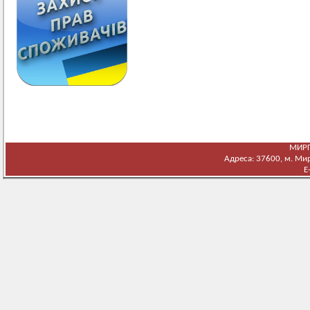
МИРГ
Адреса: 37600, м. Мирг
E