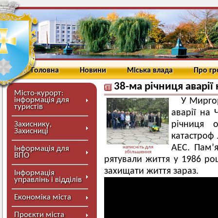
Головна
Новини
Міська влада
Про г
38-ма річниця аварії
Місто-курорт:
інформація для
У Миргор
туристів
аварії на 
річниця о
Захиснику,
Захисниці
катастроф 
АЕС. Пам’я
Інформація для
натисніть для
збільшення
ВПО
рятували життя у 1986 ро
захищати життя зараз.
Інформація
управлінь і відділів
Економіка міста
Проєкти міста