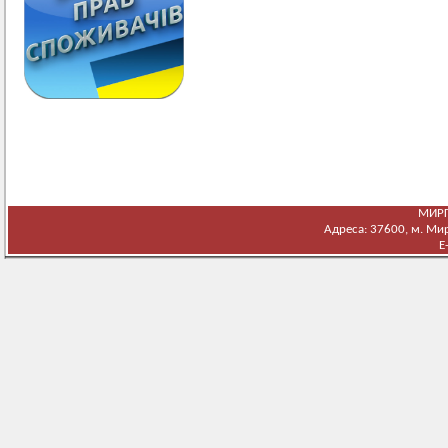
МИРГ
Адреса: 37600, м. Мирг
E