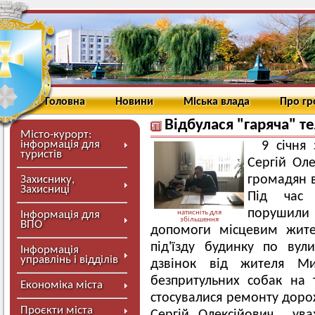
Головна
Новини
Міська влада
Про г
Відбулася "гаряча" т
Місто-курорт:
інформація для
9 січня
туристів
Сергій Ол
громадян в
Захиснику,
Захисниці
Під час 
порушили
Інформація для
натисніть для
збільшення
ВПО
допомоги місцевим жите
під'їзду будинку по вул
Інформація
управлінь і відділів
дзвінок від жителя Ми
безпритульних собак на т
Економіка міста
стосувалися ремонту дорож
Проєкти міста