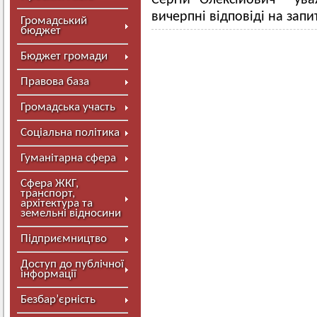
Сергій Олексійович ува
вичерпні відповіді на запи
Громадський
бюджет
Бюджет громади
Правова база
Громадська участь
Соціальна політика
Гуманітарна сфера
Сфера ЖКГ,
транспорт,
архітектура та
земельні відносини
Підприємництво
Доступ до публічної
інформації
Безбар’єрність