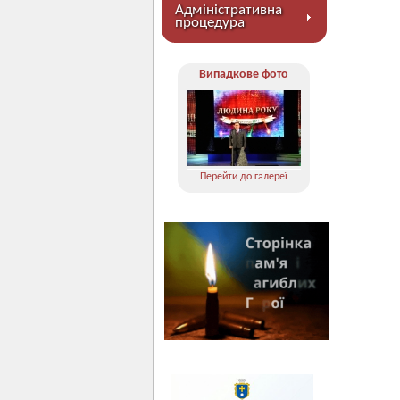
Адміністративна
процедура
Випадкове фото
Перейти до галереї