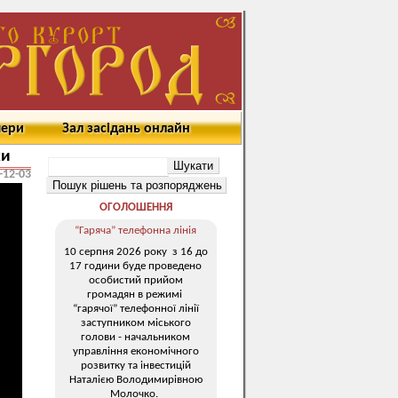
мери
Зал засідань онлайн
хи
-12-03
ОГОЛОШЕННЯ
“Гаряча” телефонна лінія
10 серпня 2026 року з 16 до
17 години буде проведено
особистий прийом
громадян в режимі
“гарячої” телефонної лінії
заступником міського
голови - начальником
управління економічного
розвитку та інвестицій
Наталією Володимирівною
Молочко.