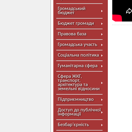
Громадський
бюджет
Бюджет громади
Правова база
Громадська участь
Соціальна політика
Гуманітарна сфера
Сфера ЖКГ,
транспорт,
архітектура та
земельні відносини
Підприємництво
Доступ до публічної
інформації
Безбар’єрність