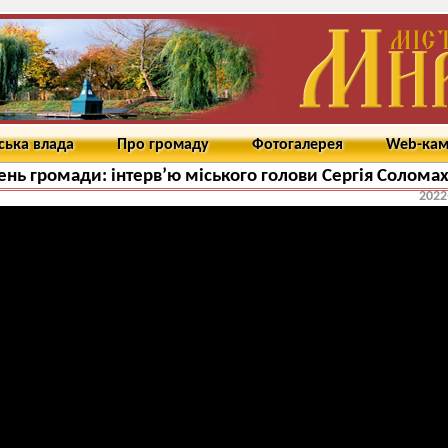
ська влада
Про громаду
Фотогалерея
Web-ка
нь громади: інтерв’ю міського голови Сергія Солома
2022