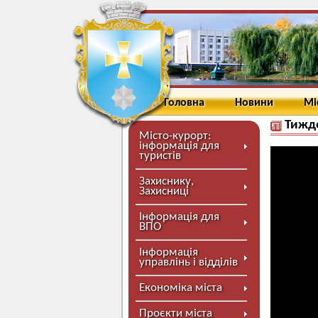
Головна
Новини
Мі
Тижде
Місто-курорт:
інформація для
туристів
Захиснику,
Захисниці
Інформація для
ВПО
Інформація
управлінь і відділів
Економіка міста
Проєкти міста