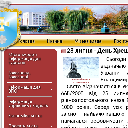
Головна
Новини
Міська влада
Про г
28 липня - День Хрещ
Місто-курорт:
інформація для
Сьогодн
туристів
відзначаю
України т
Захиснику,
Захисниці
Володимир
натисніть для
збільшення
Свято відзначається в У
Інформація для
ВПО
668/2008 від 25 липн
рівноапостольного князя
Інформація
управлінь і відділів
1000 років. Серед усіх
звісно, найважливішою 
Економіка міста
намагався реформувати 
Проєкти міста