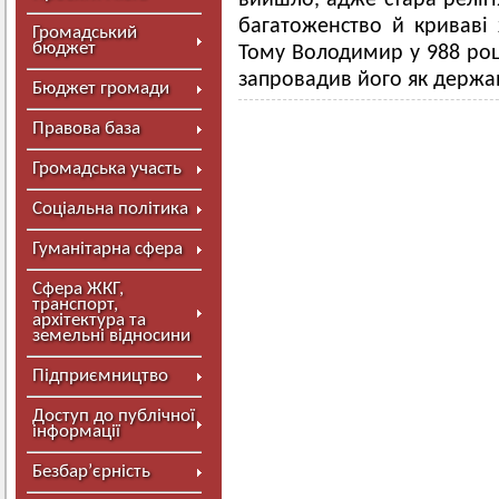
вийшло, адже стара релігі
багатоженство й криваві 
Громадський
бюджет
Тому Володимир у 988 році
запровадив його як державн
Бюджет громади
Правова база
Громадська участь
Соціальна політика
Гуманітарна сфера
Сфера ЖКГ,
транспорт,
архітектура та
земельні відносини
Підприємництво
Доступ до публічної
інформації
Безбар’єрність