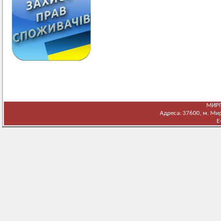
МИРГ
Адреса: 37600, м. Мирг
E