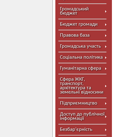
Громадський
бюджет
Бюджет громади
Правова база
Громадська участь
Соціальна політика
Гуманітарна сфера
Сфера ЖКГ,
транспорт,
архітектура та
земельні відносини
Підприємництво
Доступ до публічної
інформації
Безбар’єрність