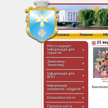
Головна
Новини
Мі
25 ве
Місто-курорт:
інформація для
туристів
Захиснику,
Захисниці
Інформація для
ВПО
натисн
збіл
Інформація
благополуч
управлінь і відділів
Економіка міста
Проєкти міста