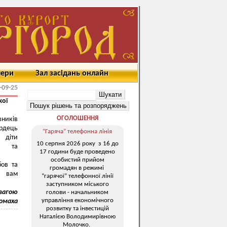
мери
Зал засідань онлайн
-09-25
кої
ОГОЛОШЕННЯ
вників
ердець
“Гаряча” телефонна лінія
 діти
10 серпня 2026 року з 16 до
ся та
17 години буде проведено
особистий прийом
ов та
громадян в режимі
ю вам
“гарячої” телефонної лінії
заступником міського
овагою
голови - начальником
управління економічного
ломаха
розвитку та інвестицій
Наталією Володимирівною
Молочко.