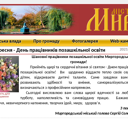
ська влада
Про громаду
Фотогалерея
Web-ка
2021
ресня - День працівників позашкільної освіти
Шановні працівники
позашкільної освіти Миргородсь
громади!
Прийміть щирі та сердечні вітання зі святом - Днем праці
позашкільної освіти! Ви щоденно віддаєте тепло своїх с
дітям, відкриваєте дитячі таланти. Саме завдяки вам
розвивають здібності та вміння, самореалізують
визначаються з професійним напрямком.
Сьогодні висловлюю вам слова щирої вдячності за люб
іть для
ьшення
турботу, наполегливість та самовіддану працю. Бажа
чя, невичерпного натхнення, творчих ідей, миру, здоров’я.
З п
Миргородський міський голова Сергій Со