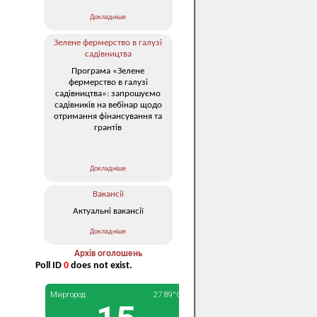
Докладніше
Зелене фермерство в галузі
садівництва
Програма «Зелене
фермерство в галузі
садівництва»: запрошуємо
садівників на вебінар щодо
отримання фінансування та
грантів
Докладніше
Вакансії
Актуальні вакансії
Докладніше
Архів оголошень
Poll ID
0
does not exist.