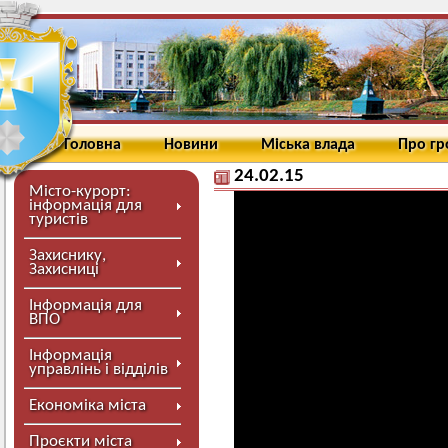
Головна
Новини
Міська влада
Про г
24.02.15
Місто-курорт:
інформація для
туристів
Захиснику,
Захисниці
Інформація для
ВПО
Інформація
управлінь і відділів
Економіка міста
Проєкти міста