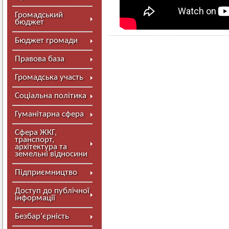
Громадський
бюджет
Бюджет громади
Правова база
Громадська участь
Соціальна політика
Гуманітарна сфера
Сфера ЖКГ,
транспорт,
архітектура та
земельні відносини
Підприємництво
Доступ до публічної
інформації
Безбар’єрність