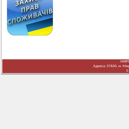
МИРГ
Адреса: 37600, м. Мирг
E