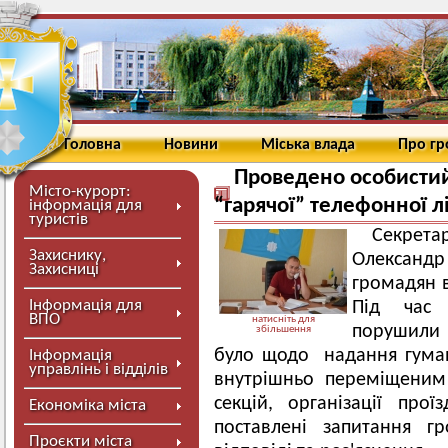
Головна
Новини
Міська влада
Про г
Проведено особисти
Місто-курорт:
“гарячої” телефонної лі
інформація для
туристів
Секрет
Захиснику,
Олександр
Захисниці
громадян в
Інформація для
Під час 
ВПО
натисніть для
порушили 
збільшення
було щодо надання гума
Інформація
управлінь і відділів
внутрішньо переміщеним
секцій, організації про
Економіка міста
поставлені запитання г
Проєкти міста