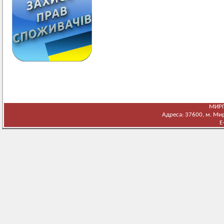
МИРГ
Адреса: 37600, м. Мирг
E