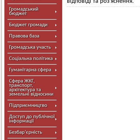
відповіді та роз'яснення.
Громадський
бюджет
Бюджет громади
Правова база
Громадська участь
Соціальна політика
Гуманітарна сфера
Сфера ЖКГ,
транспорт,
архітектура та
земельні відносини
Підприємництво
Доступ до публічної
інформації
Безбар’єрність