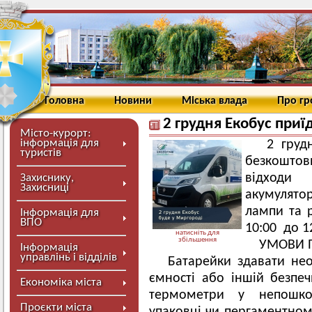
Головна
Новини
Міська влада
Про г
2 грудня Екобус приї
Місто-курорт:
інформація для
2 грудн
туристів
безкоштов
відходи
Захиснику,
Захисниці
акумулято
лампи та 
Інформація для
ВПО
10:00 до 1
натисніть для
збільшення
УМОВИ 
Інформація
управлінь і відділів
Батарейки здавати необ
ємності або іншій безпе
Економіка міста
термометри у непошко
Проєкти міста