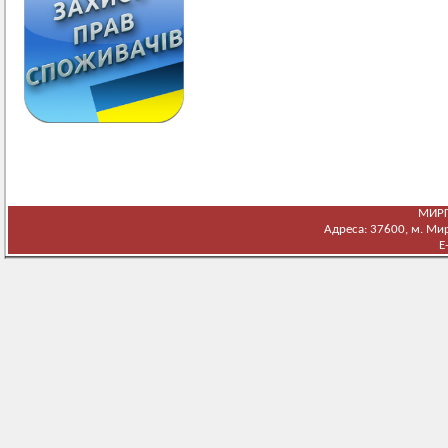
МИРГ
Адреса: 37600, м. Мирг
E