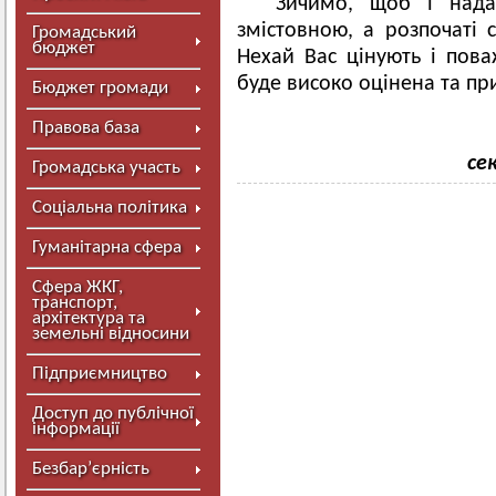
Зичимо, щоб і нада
змістовною, а розпочаті 
Громадський
бюджет
Нехай Вас цінують і пов
буде високо оцінена та п
Бюджет громади
Правова база
се
Громадська участь
Соціальна політика
Гуманітарна сфера
Сфера ЖКГ,
транспорт,
архітектура та
земельні відносини
Підприємництво
Доступ до публічної
інформації
Безбар’єрність