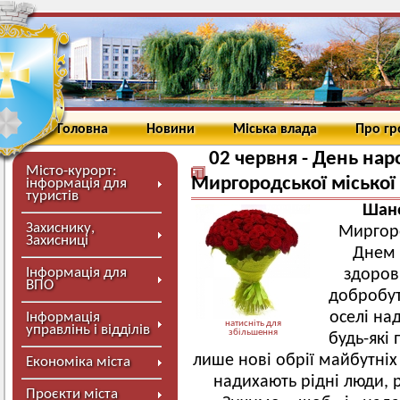
Головна
Новини
Міська влада
Про г
02 червня - День на
Місто-курорт:
Миргородської міської 
інформація для
туристів
Шано
Захиснику,
Миргоро
Захисниці
Днем 
Інформація для
здоров
ВПО
добробут
оселі над
Інформація
натисніть для
управлінь і відділів
збільшення
будь-які
лише нові обрії майбутніх
Економіка міста
надихають рідні люди, 
Проєкти міста