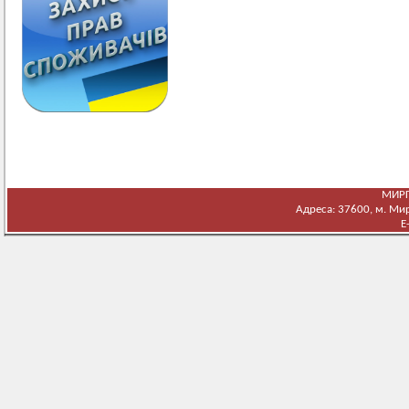
МИРГ
Адреса: 37600, м. Мирг
E