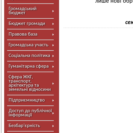
лише нові обр
Громадський
бюджет
се
Бюджет громади
Правова база
Громадська участь
Соціальна політика
Гуманітарна сфера
Сфера ЖКГ,
транспорт,
архітектура та
земельні відносини
Підприємництво
Доступ до публічної
інформації
Безбар’єрність