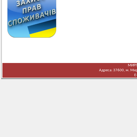
МИРГ
Адреса: 37600, м. Мирг
E