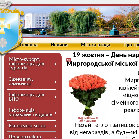
Головна
Новини
Міська влада
Про г
19 жовтня – День на
Місто-курорт:
Миргородської міської 
інформація для
туристів
Захиснику,
Мирго
Захисниці
ювілей
Інформація для
міцно
ВПО
сімейного
реалі
Інформація
управлінь і відділів
натисніть для
збільшення
Нехай тепло і затишок 
Економіка міста
від негараздів, а будь-я
Проєкти міста