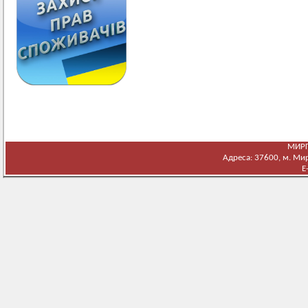
МИРГ
Адреса: 37600, м. Мирг
E