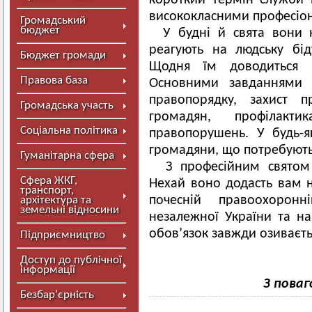
короткий термін служби 
висококласними професіо
Громадський
бюджет
У будні й свята вони
реагують на людську бід
Бюджет громади
Щодня їм доводиться с
Правова база
Основними завданнями л
правопорядку, захист п
Громадська участь
громадян, профілакт
Соціальна політика
правопорушень. У будь-
громадяни, що потребують 
Гуманітарна сфера
З професійним святом в
Сфера ЖКГ,
Нехай воно додасть вам н
транспорт,
почесній правоохорон
архітектура та
земельні відносини
незалежної України та н
обов’язок завжди озиваєт
Підприємництво
Доступ до публічної
інформації
З поваг
Безбар’єрність