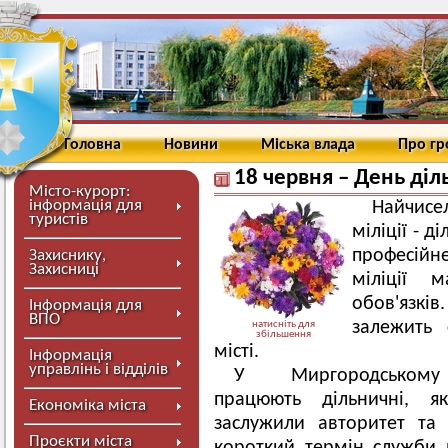
Головна
Новини
Міська влада
Про г
18 червня – День діл
Місто-курорт:
інформація для
Найчисе
туристів
міліції - д
професійне
Захиснику,
Захисниці
міліції 
обов'язк
Інформація для
ВПО
залежить 
натисніть для
збільшення
місті.
Інформація
управлінь і відділів
У Миргородському м
працюють дільничні, я
Економіка міста
заслужили авторитет та 
Проєкти міста