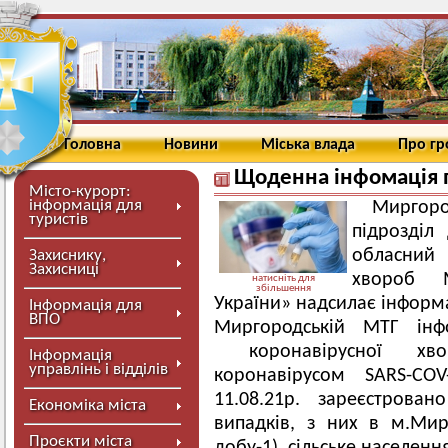
Головна
Новини
Міська влада
Про г
Щоденна інфомація 
Місто-курорт:
інформація для
Миргор
туристів
підрозділ
обласний 
Захиснику,
Захисниці
хвороб М
натисніть для
збільшення
України» надсилає інформа
Інформація для
ВПО
Миргородській МТГ інф
коронавірусної хвор
Інформація
управлінь і відділів
коронавірусом SARS-C
11.08.21р. зареєстрован
Економіка міста
випадків, з них в м.Мир
Проєкти міста