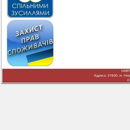
МИРГ
Адреса: 37600, м. Мирг
E