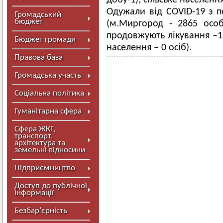
добу-1), сільське населення
Одужали від COVID-19 з по
Громадський
бюджет
(м.Миргород - 2865 особи
продовжують лікування –18
Бюджет громади
населення – 0 осіб).
Правова база
Громадська участь
Соціальна політика
Гуманітарна сфера
Сфера ЖКГ,
транспорт,
архітектура та
земельні відносини
Підприємництво
Доступ до публічної
інформації
Безбар’єрність