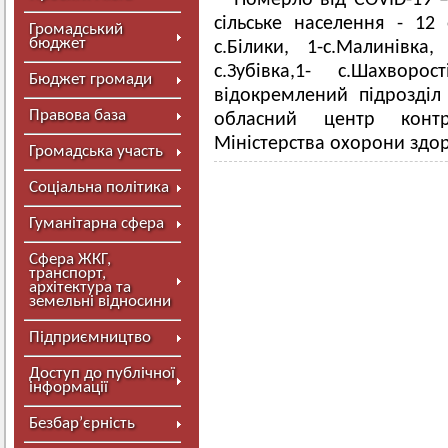
Померло від COVID-19 –
сільське населення - 12 о
Громадський
бюджет
с.Білики, 1-с.Малинівка,
с.Зубівка,1- с.Шахворо
Бюджет громади
відокремлений підрозділ
Правова база
обласний центр конт
Міністерства охорони здор
Громадська участь
Соціальна політика
Гуманітарна сфера
Сфера ЖКГ,
транспорт,
архітектура та
земельні відносини
Підприємництво
Доступ до публічної
інформації
Безбар’єрність