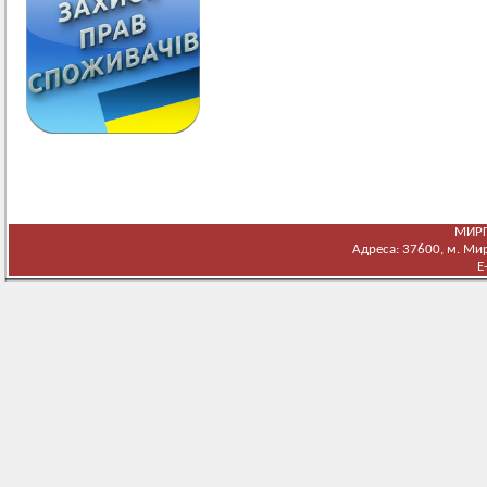
МИРГ
Адреса: 37600, м. Мирг
E