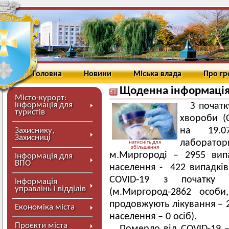
Головна
Новини
Міська влада
Про г
Щоденна інформація 
Місто-курорт:
інформація для
З початк
туристів
хвороби (
на 19.0
Захиснику,
Захисниці
лабораторн
натисніть для
збільшення
м.Миргороді – 2955 випа
Інформація для
ВПО
населення - 422 випадків
COVID-19 з початку 
Інформація
управлінь і відділів
(м.Миргород-2862 особи,
продовжують лікування – 2
Економіка міста
населення – 0 осіб).
Проєкти міста